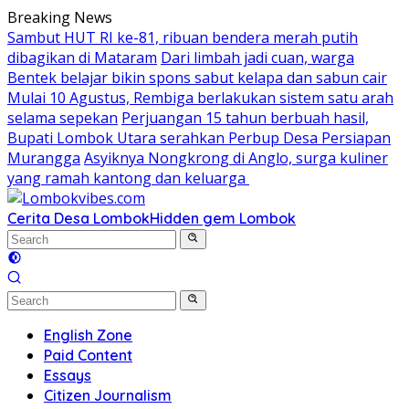
Skip
Breaking News
to
Sambut HUT RI ke-81, ribuan bendera merah putih
content
dibagikan di Mataram
Dari limbah jadi cuan, warga
Bentek belajar bikin spons sabut kelapa dan sabun cair
Mulai 10 Agustus, Rembiga berlakukan sistem satu arah
selama sepekan
Perjuangan 15 tahun berbuah hasil,
Bupati Lombok Utara serahkan Perbup Desa Persiapan
Murangga
Asyiknya Nongkrong di Anglo, surga kuliner
yang ramah kantong dan keluarga
Cerita Desa Lombok
Hidden gem Lombok
English Zone
Paid Content
Essays
Citizen Journalism