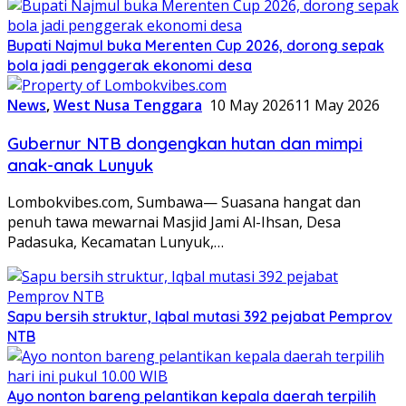
Bupati Najmul buka Merenten Cup 2026, dorong sepak
bola jadi penggerak ekonomi desa
News
,
West Nusa Tenggara
10 May 2026
11 May 2026
Gubernur NTB dongengkan hutan dan mimpi
anak-anak Lunyuk
Lombokvibes.com, Sumbawa— Suasana hangat dan
penuh tawa mewarnai Masjid Jami Al-Ihsan, Desa
Padasuka, Kecamatan Lunyuk,…
Sapu bersih struktur, Iqbal mutasi 392 pejabat Pemprov
NTB
Ayo nonton bareng pelantikan kepala daerah terpilih