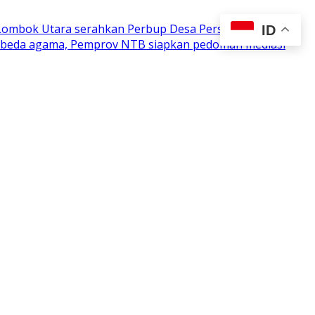
 Lombok Utara serahkan Perbup Desa Persiapan
ID
n beda agama, Pemprov NTB siapkan pedoman mediasi