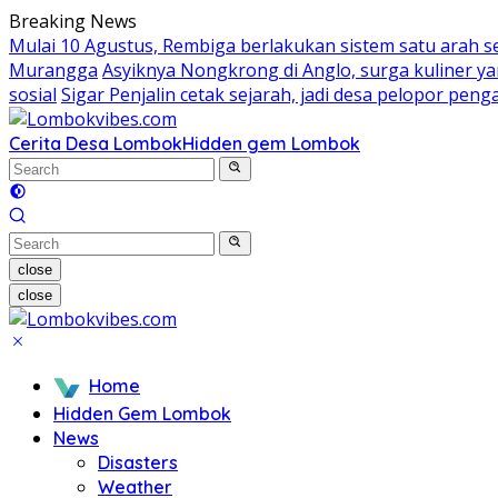
Skip
Breaking News
to
Mulai 10 Agustus, Rembiga berlakukan sistem satu arah 
content
Murangga
Asyiknya Nongkrong di Anglo, surga kuliner 
sosial
Sigar Penjalin cetak sejarah, jadi desa pelopor pe
Cerita Desa Lombok
Hidden gem Lombok
close
close
Home
Hidden Gem Lombok
News
Disasters
Weather