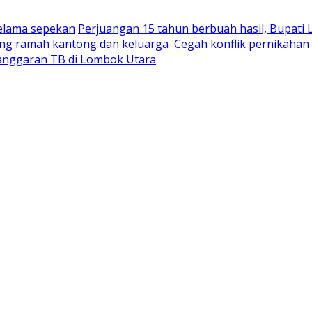
selama sepekan
Perjuangan 15 tahun berbuah hasil, Bupati
yang ramah kantong dan keluarga
Cegah konflik pernikaha
nganggaran TB di Lombok Utara