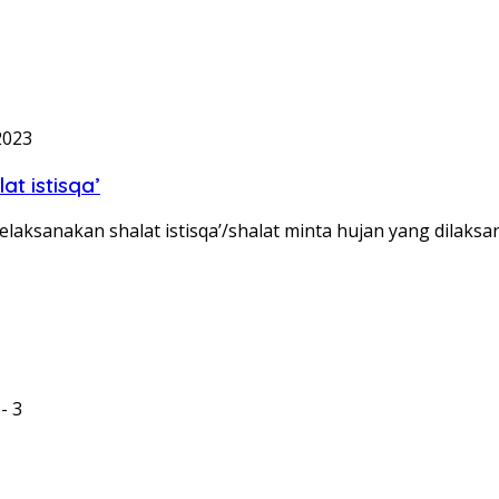
2023
t istisqa’
aksanakan shalat istisqa’/shalat minta hujan yang dilaks