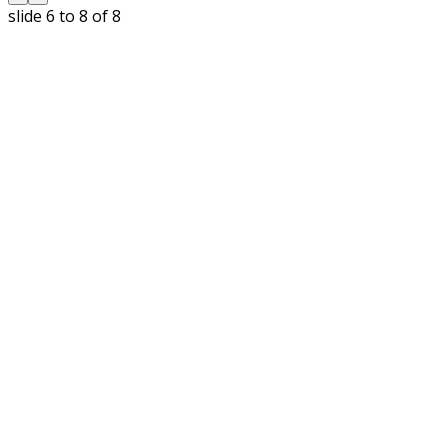
slide
6 to 8
of 8