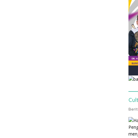
Cul
Beri