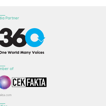
ia Partner
mber of
akta.com