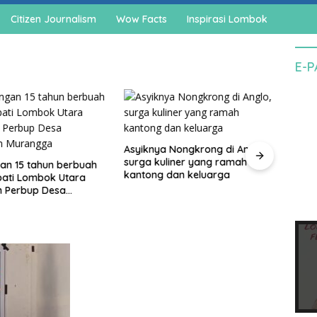
Citizen Journalism
Wow Facts
Inspirasi Lombok
E-
Asyiknya Nongkrong di Anglo,
Cegah
surga kuliner yang ramah
agam
an 15 tahun berbuah
kantong dan keluarga
pedo
upati Lombok Utara
n Perbup Desa
an Murangga