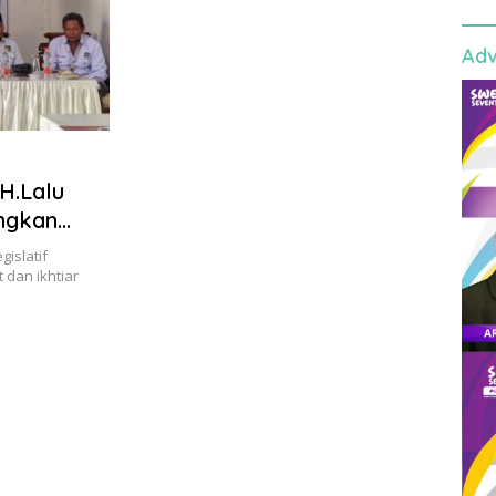
Adv
 H.Lalu
ngkan
islatif
 dan ikhtiar