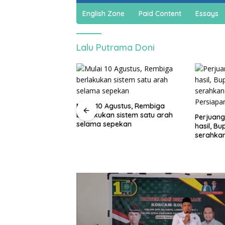
English Zone
Paid Content
Essays
Lalu Putrama Doni
jadi cuan, warga
Mulai 10 Agustus, Rembiga
ar bikin spons
berlakukan sistem satu arah
Perjuang
a dan sabun cair
selama sepekan
hasil, B
serahka
Persiap