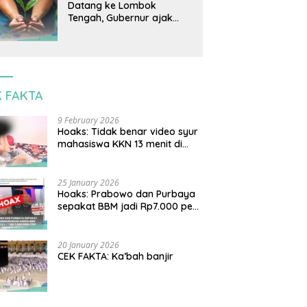
lingkungan dan warga
Datang ke Lombok
lokal
Tengah, Gubernur ajak
warga tanam pohon untuk
cegah banjir
K FAKTA
9 February 2026
Hoaks: Tidak benar video syur
mahasiswa KKN 13 menit di
Lombok Timur
25 January 2026
Hoaks: Prabowo dan Purbaya
sepakat BBM jadi Rp7.000 per
liter
20 January 2026
CEK FAKTA: Ka’bah banjir