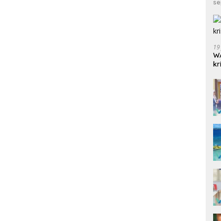
se
19
WA
kr