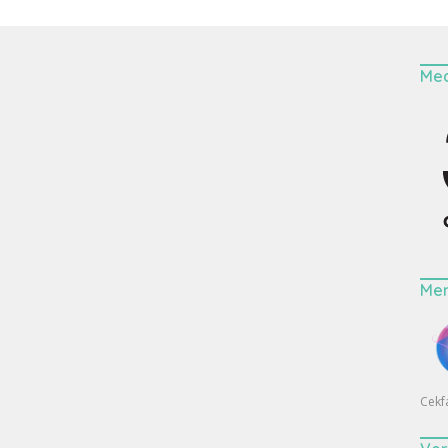
Med
Me
Cekf