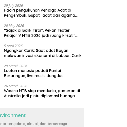
29 July 2026
Hadiri pengukuhan Penjaga Adat di
Pengembuk, Bupati: adat dan agama
harus saling menguatkan
20 May 2026
“Sajak di Balik Tirai”, Pekan Teater
Pelajar V NTB 2026 jadi ruang kreatif
generasi muda
5 April 2026
Nyangkar Carik: Saat adat Bayan
melawan invasi ekonomi di Labuan Carik
29 March 2026
Lautan manusia padati Pantai
Beraringan, live music dangdut
meriahkan momen Lebaran Ketupat di
KLU
26 March 2026
Wastra NTB siap mendunia, pameran di
Australia jadi pintu diplomasi budaya
internasional
nvironment
rita terupdate, aktual, dan terpercaya