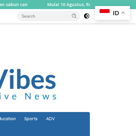
Mulai 10 Agustus, Rembiga berlakukan sistem satu ara
ID
close
ducation
Sports
ADV