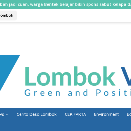
 warga Bentek belajar bikin spons sabut kelapa dan sabun cair
Lombok
ws
Cerita Desa Lombok
CEK FAKTA
Environment
E