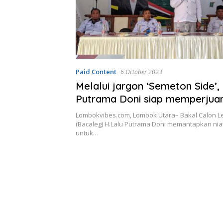
Paid Content
6 October 2023
Melalui jargon ‘Semeton Side’,
Putrama Doni siap memperjua
hak-hak rakyat di DPR RI
Lombokvibes.com, Lombok Utara– Bakal Calon Leg
(Bacaleg) H.Lalu Putrama Doni memantapkan niat
untuk…