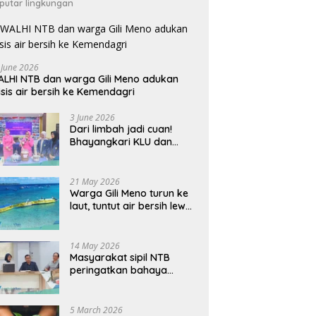
putar lingkungan
 June 2026
LHI NTB dan warga Gili Meno adukan
isis air bersih ke Kemendagri
3 June 2026
Dari limbah jadi cuan!
Bhayangkari KLU dan
mahasiswi Unram ciptakan
sabun ramah lingkungan
ECOSA 18UU
21 May 2026
Warga Gili Meno turun ke
laut, tuntut air bersih lewat
pipa bawah laut
14 May 2026
Masyarakat sipil NTB
peringatkan bahaya
perjanjian dagang AS-
Indonesia: Mineral kritis,
jangan korbankan
5 March 2026