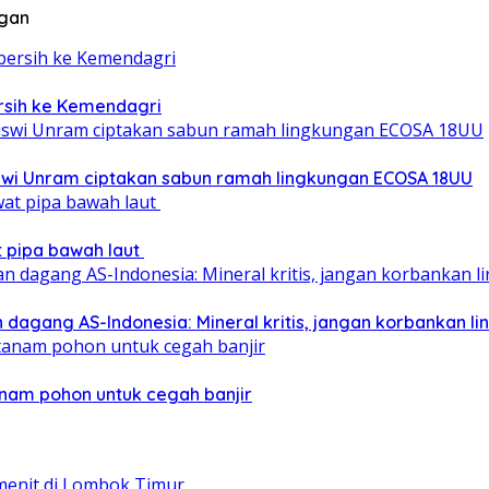
ngan
ersih ke Kemendagri
iswi Unram ciptakan sabun ramah lingkungan ECOSA 18UU
at pipa bawah laut
 dagang AS-Indonesia: Mineral kritis, jangan korbankan l
nam pohon untuk cegah banjir