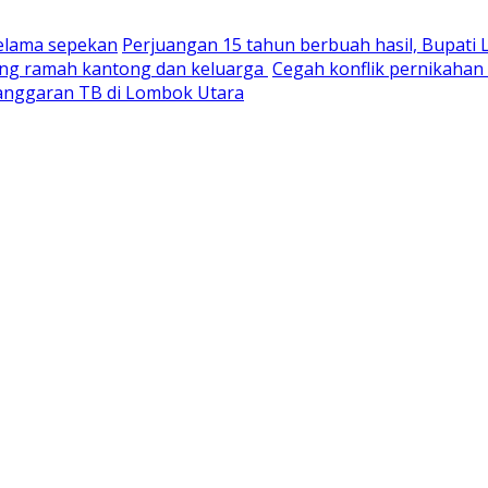
selama sepekan
Perjuangan 15 tahun berbuah hasil, Bupati
yang ramah kantong dan keluarga
Cegah konflik pernikaha
nganggaran TB di Lombok Utara