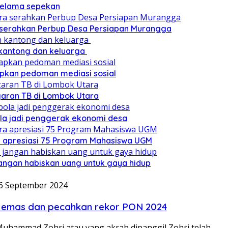
 selama sepekan
a serahkan Perbup Desa Persiapan Murangga
 kantong dan keluarga
pkan pedoman mediasi sosial
ggaran TB di Lombok Utara
ola jadi penggerak ekonomi desa
a apresiasi 75 Program Mahasiswa UGM
angan habiskan uang untuk gaya hidup
6 September 2024
ng emas dan pecahkan rekor PON 2024
Muhammad Zohri atau yang akrab dipanggil Zohri telah…