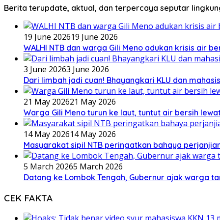
Berita terupdate, aktual, dan terpercaya seputar lingku
19 June 2026
19 June 2026
WALHI NTB dan warga Gili Meno adukan krisis air b
3 June 2026
3 June 2026
Dari limbah jadi cuan! Bhayangkari KLU dan mahas
21 May 2026
21 May 2026
Warga Gili Meno turun ke laut, tuntut air bersih lew
14 May 2026
14 May 2026
Masyarakat sipil NTB peringatkan bahaya perjanjian
5 March 2026
5 March 2026
Datang ke Lombok Tengah, Gubernur ajak warga ta
CEK FAKTA