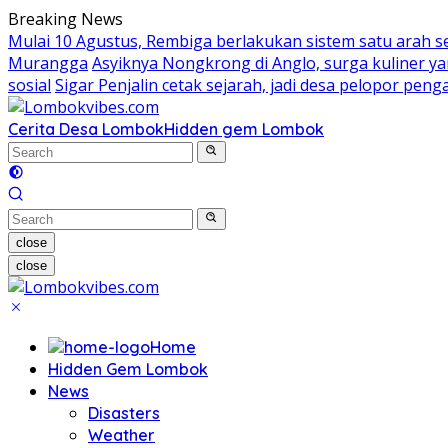
Skip
Breaking News
to
Mulai 10 Agustus, Rembiga berlakukan sistem satu arah 
content
Murangga
Asyiknya Nongkrong di Anglo, surga kuliner 
sosial
Sigar Penjalin cetak sejarah, jadi desa pelopor pe
Cerita Desa Lombok
Hidden gem Lombok
close
close
Home
Hidden Gem Lombok
News
Disasters
Weather