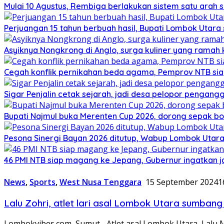
Mulai 10 Agustus, Rembiga berlakukan sistem satu arah
Perjuangan 15 tahun berbuah hasil, Bupati Lombok Utar
Asyiknya Nongkrong di Anglo, surga kuliner yang ramah
Cegah konflik pernikahan beda agama, Pemprov NTB sia
Sigar Penjalin cetak sejarah, jadi desa pelopor pengan
Bupati Najmul buka Merenten Cup 2026, dorong sepak b
Pesona Sinergi Bayan 2026 ditutup, Wabup Lombok Utar
46 PMI NTB siap magang ke Jepang, Gubernur ingatkan j
News
,
Sports
,
West Nusa Tenggara
15 September 2024
1
Lalu Zohri, atlet lari asal Lombok Utara sumba
Lombokvibes.com, Sumut– Atlet asal Lombok Utara, Lalu 