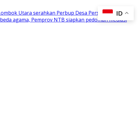
 Lombok Utara serahkan Perbup Desa Persiapan
ID
n beda agama, Pemprov NTB siapkan pedoman mediasi