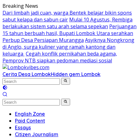
Skip
Breaking News
to
Dari limbah jadi cuan, warga Bentek belajar bikin spons
content
sabut kelapa dan sabun cair
Mulai 10 Agustus, Rembiga
berlakukan sistem satu arah selama sepekan
Perjuangan
15 tahun berbuah hasil, Bupati Lombok Utara serahkan
Perbup Desa Persiapan Murangga
Asyiknya Nongkrong
di Anglo, surga kuliner yang ramah kantong dan
keluarga
Cegah konflik pernikahan beda agama,
Pemprov NTB siapkan pedoman mediasi sosial
Cerita Desa Lombok
Hidden gem Lombok
English Zone
Paid Content
Essays
Citizen Journalism