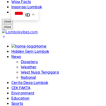
Wow Facts
Inspirasi Lombok
ID
close
close
Home
Hidden Gem Lombok
News
Disasters
Weather
West Nusa Tenggara
National
Cerita Desa Lombok
CEK FAKTA
Environment
Education
Sports