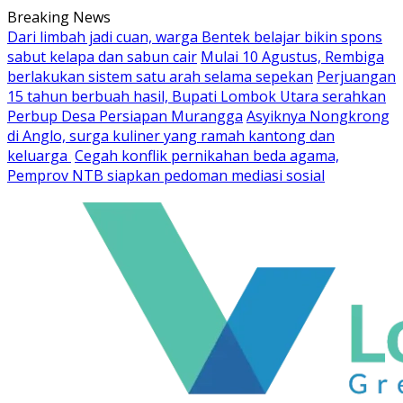
Skip
Breaking News
to
Dari limbah jadi cuan, warga Bentek belajar bikin spons
content
sabut kelapa dan sabun cair
Mulai 10 Agustus, Rembiga
berlakukan sistem satu arah selama sepekan
Perjuangan
15 tahun berbuah hasil, Bupati Lombok Utara serahkan
Perbup Desa Persiapan Murangga
Asyiknya Nongkrong
di Anglo, surga kuliner yang ramah kantong dan
keluarga
Cegah konflik pernikahan beda agama,
Pemprov NTB siapkan pedoman mediasi sosial