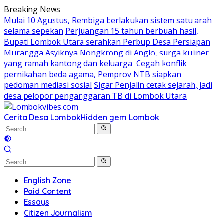
Skip
Breaking News
to
Mulai 10 Agustus, Rembiga berlakukan sistem satu arah
content
selama sepekan
Perjuangan 15 tahun berbuah hasil,
Bupati Lombok Utara serahkan Perbup Desa Persiapan
Murangga
Asyiknya Nongkrong di Anglo, surga kuliner
yang ramah kantong dan keluarga
Cegah konflik
pernikahan beda agama, Pemprov NTB siapkan
pedoman mediasi sosial
Sigar Penjalin cetak sejarah, jadi
desa pelopor penganggaran TB di Lombok Utara
Cerita Desa Lombok
Hidden gem Lombok
English Zone
Paid Content
Essays
Citizen Journalism