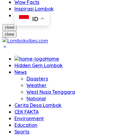
Wow Facts
Inspirasi Lombok
ID
close
close
Home
Hidden Gem Lombok
News
Disasters
Weather
West Nusa Tenggara
National
Cerita Desa Lombok
CEK FAKTA
Environment
Education
Sports