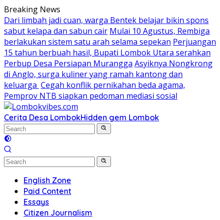
Skip
Breaking News
to
Dari limbah jadi cuan, warga Bentek belajar bikin spons
content
sabut kelapa dan sabun cair
Mulai 10 Agustus, Rembiga
berlakukan sistem satu arah selama sepekan
Perjuangan
15 tahun berbuah hasil, Bupati Lombok Utara serahkan
Perbup Desa Persiapan Murangga
Asyiknya Nongkrong
di Anglo, surga kuliner yang ramah kantong dan
keluarga
Cegah konflik pernikahan beda agama,
Pemprov NTB siapkan pedoman mediasi sosial
Cerita Desa Lombok
Hidden gem Lombok
English Zone
Paid Content
Essays
Citizen Journalism