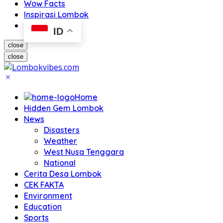
Wow Facts
Inspirasi Lombok
ID
close
close
Home
Hidden Gem Lombok
News
Disasters
Weather
West Nusa Tenggara
National
Cerita Desa Lombok
CEK FAKTA
Environment
Education
Sports