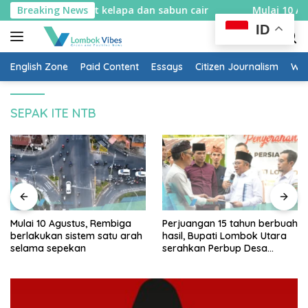
Skip
 spons sabut kelapa dan sabun cair
Breaking News
Mulai 10 Agustus, 
to
ID
content
English Zone
Paid Content
Essays
Citizen Journalism
Wow
SEPAK ITE NTB
Mulai 10 Agustus, Rembiga
Perjuangan 15 tahun berbuah
berlakukan sistem satu arah
hasil, Bupati Lombok Utara
selama sepekan
serahkan Perbup Desa
Persiapan Murangga