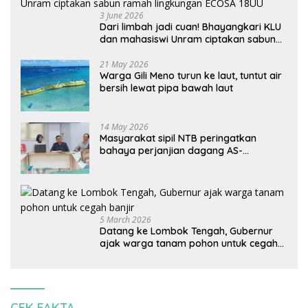
3 June 2026
Dari limbah jadi cuan! Bhayangkari KLU
dan mahasiswi Unram ciptakan sabun
ramah lingkungan ECOSA 18UU
21 May 2026
Warga Gili Meno turun ke laut, tuntut air
bersih lewat pipa bawah laut
14 May 2026
Masyarakat sipil NTB peringatkan
bahaya perjanjian dagang AS-
Indonesia: Mineral kritis, jangan
korbankan lingkungan dan warga lokal
5 March 2026
Datang ke Lombok Tengah, Gubernur
ajak warga tanam pohon untuk cegah
banjir
CEK FAKTA