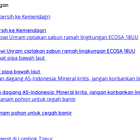
ngan
ersih ke Kemendagri
iswi Unram ciptakan sabun ramah lingkungan ECOSA 18UU
at pipa bawah laut
 dagang AS-Indonesia: Mineral kritis, jangan korbankan l
nam pohon untuk cegah banjir