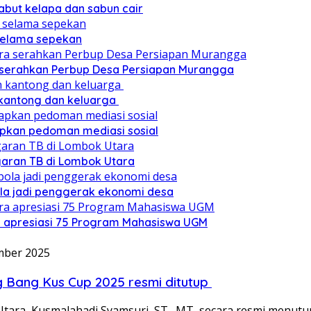
sabut kelapa dan sabun cair
 selama sepekan
a serahkan Perbup Desa Persiapan Murangga
 kantong dan keluarga
pkan pedoman mediasi sosial
ggaran TB di Lombok Utara
ola jadi penggerak ekonomi desa
a apresiasi 75 Program Mahasiswa UGM
mber 2025
g Bang Kus Cup 2025 resmi ditutup
tara, Kusmalahadi Syamsuri, ST., MT, secara resmi menut