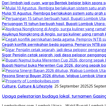
Dari limbah jadi cuan, warga Bentek belajar bikin spons 
Mulai 10 Agustus, Rembiga berlakukan sistem satu arah
Perjuangan 15 tahun berbuah hasil, Bupati Lombok Utar
Asyiknya Nongkrong di Anglo, surga kuliner yang ramah
Cegah konflik pernikahan beda agama, Pemprov NTB sia
Sigar Penjalin cetak sejarah, jadi desa pelopor pengan
Bupati Najmul buka Merenten Cup 2026, dorong sepak b
Pesona Sinergi Bayan 2026 ditutup, Wabup Lombok Utar
Culture
,
Culture & Lifestyle
25 September 2025
25 Septe
Upaya pelestarian budaya lokal, turnamen Gasin
Lombokvibes.com, Lombok Utara – Wakil Bupati Lombok U