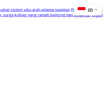
kukan sistem satu arah selama sepekan
Perjuangan 15
ID
o, surga kuliner yang ramah kantong dan keluarga
Cegah