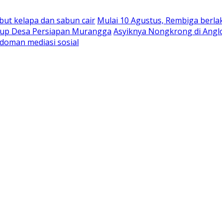
abut kelapa dan sabun cair
Mulai 10 Agustus, Rembiga berla
rbup Desa Persiapan Murangga
Asyiknya Nongkrong di Angl
doman mediasi sosial