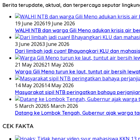
Berita terupdate, aktual, dan terpercaya seputar lingku
19 June 2026
19 June 2026
WALHI NTB dan warga Gili Meno adukan krisis air b
3 June 2026
3 June 2026
Dari limbah jadi cuan! Bhayangkari KLU dan mahas
21 May 2026
21 May 2026
Warga Gili Meno turun ke laut, tuntut air bersih lew
14 May 2026
14 May 2026
Masyarakat sipil NTB peringatkan bahaya perjanjian
5 March 2026
5 March 2026
Datang ke Lombok Tengah, Gubernur ajak warga ta
CEK FAKTA