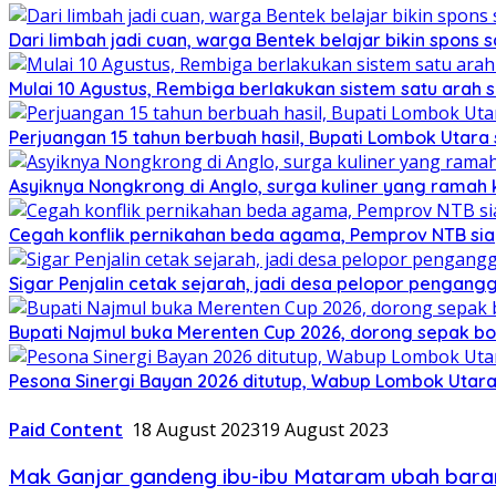
Dari limbah jadi cuan, warga Bentek belajar bikin spons 
Mulai 10 Agustus, Rembiga berlakukan sistem satu arah
Perjuangan 15 tahun berbuah hasil, Bupati Lombok Utar
Asyiknya Nongkrong di Anglo, surga kuliner yang ramah
Cegah konflik pernikahan beda agama, Pemprov NTB sia
Sigar Penjalin cetak sejarah, jadi desa pelopor pengan
Bupati Najmul buka Merenten Cup 2026, dorong sepak b
Pesona Sinergi Bayan 2026 ditutup, Wabup Lombok Utar
Paid Content
18 August 2023
19 August 2023
Mak Ganjar gandeng ibu-ibu Mataram ubah baran