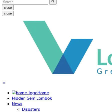
close
close
Home
Hidden Gem Lombok
News
Disasters