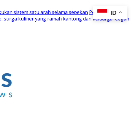
kukan sistem satu arah selama sepekan
Perjuangan 15
ID
o, surga kuliner yang ramah kantong dan keluarga
Cegah