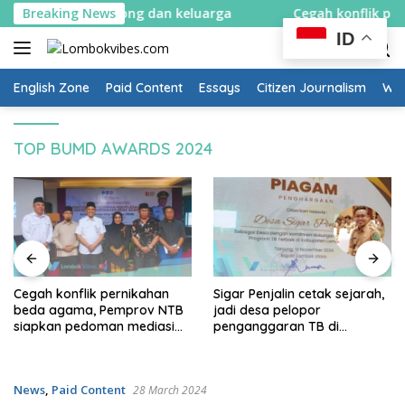
Skip
yang ramah kantong dan keluarga
Breaking News
Cegah konflik perni
to
ID
content
English Zone
Paid Content
Essays
Citizen Journalism
Wow
TOP BUMD AWARDS 2024
Cegah konflik pernikahan
Sigar Penjalin cetak sejarah,
beda agama, Pemprov NTB
jadi desa pelopor
siapkan pedoman mediasi
penganggaran TB di
sosial
Lombok Utara
News
,
Paid Content
28 March 2024