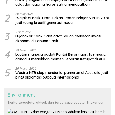
adat dan agama harus saling menguatkan
2
20 May 2026
“Sajak di Balik Tirai”, Pekan Teater Pelajar V NTB 2026
jadi ruang kreatif generasi muda
3
5 April 2026
Nyangkar Carik: Saat adat Bayan melawan invasi
ekonomi di Labuan Carik
4
29 March 2026
Lautan manusia padati Pantai Beraringan, live music
dangdut meriahkan momen Lebaran Ketupat di KLU
5
26 March 2026
Wastra NTB siap mendunia, pameran di Australia jadi
pintu diplomasi budaya internasional
Environment
Berita terupdate, aktual, dan terpercaya seputar lingkungan