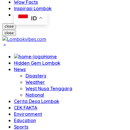
Wow Facts
Inspirasi Lombok
ID
close
close
Home
Hidden Gem Lombok
News
Disasters
Weather
West Nusa Tenggara
National
Cerita Desa Lombok
CEK FAKTA
Environment
Education
Sports