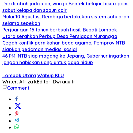
Dari limbah jadi cuan, warga Bentek belajar bikin spons
sabut kelapa dan sabun cair
Mulai 10 Agustus, Rembiga berlakukan sistem satu arah
selama sepekan
Perjuangan 15 tahun berbuah hasil, Bupati Lombok
Utara serahkan Perbup Desa Persiapan Murangga
Cegah konflik pernikahan beda agama, Pemprov NTB
siapkan pedoman mediasi sosial
46 PMI NTB siap magang ke Jepang, Gubernur ingatkan
jangan habiskan uang untuk gaya hidup
Lombok Utara
Wabup KLU
Writer: Afriza k
Editor: Dwi ayu tri
Comment