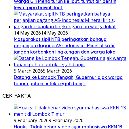
Warga Gili Meno turun ke laut, tuntut air bersih
lewat pipa bawah laut
14 May 2026
14 May 2026
Masyarakat sipil NTB peringatkan bahaya
perjanjian dagang AS-Indonesia: Mineral kritis,
jangan korbankan lingkungan dan warga lokal
5 March 2026
5 March 2026
Datang ke Lombok Tengah, Gubernur ajak warga
tanam pohon untuk cegah banjir
CEK FAKTA
9 February 2026
9 February 2026
Hoaks: Tidak benar video syur mahasiswa KKN 13