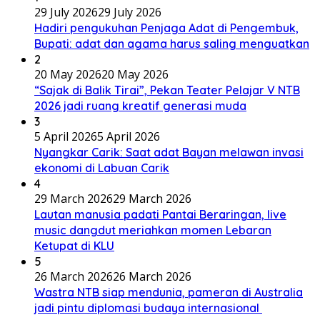
29 July 2026
29 July 2026
Hadiri pengukuhan Penjaga Adat di Pengembuk,
Bupati: adat dan agama harus saling menguatkan
2
20 May 2026
20 May 2026
“Sajak di Balik Tirai”, Pekan Teater Pelajar V NTB
2026 jadi ruang kreatif generasi muda
3
5 April 2026
5 April 2026
Nyangkar Carik: Saat adat Bayan melawan invasi
ekonomi di Labuan Carik
4
29 March 2026
29 March 2026
Lautan manusia padati Pantai Beraringan, live
music dangdut meriahkan momen Lebaran
Ketupat di KLU
5
26 March 2026
26 March 2026
Wastra NTB siap mendunia, pameran di Australia
jadi pintu diplomasi budaya internasional