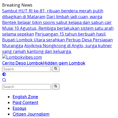
Skip
Breaking News
to
Sambut HUT RI ke-81, ribuan bendera merah putih
content
dibagikan di Mataram
Dari limbah jadi cuan, warga
Bentek belajar bikin spons sabut kelapa dan sabun cair
Mulai 10 Agustus, Rembiga berlakukan sistem satu arah
selama sepekan
Perjuangan 15 tahun berbuah hasil,
Bupati Lombok Utara serahkan Perbup Desa Persiapan
Murangga
Asyiknya Nongkrong di Anglo, surga kuliner
yang ramah kantong dan keluarga
Cerita Desa Lombok
Hidden gem Lombok
English Zone
Paid Content
Essays
Citizen Journalism