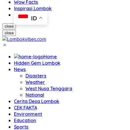
Wow Facts
Inspirasi Lombok
ID
close
close
Home
Hidden Gem Lombok
News
Disasters
Weather
West Nusa Tenggara
National
Cerita Desa Lombok
CEK FAKTA
Environment
Education
Sports