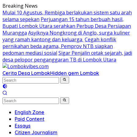
Skip
Breaking News
to
Mulai 10 Agustus, Rembiga berlakukan sistem satu arah
content
selama sepekan
Perjuangan 15 tahun berbuah hasil,
Bupati Lombok Utara serahkan Perbup Desa Persiapan
Murangga
Asyiknya Nongkrong di Anglo, surga kuliner
yang ramah kantong dan keluarga
Cegah konflik
pernikahan beda agama, Pemprov NTB siapkan
pedoman mediasi sosial
Sigar Penjalin cetak sejarah, jadi
desa pelopor penganggaran TB di Lombok Utara
Cerita Desa Lombok
Hidden gem Lombok
English Zone
Paid Content
Essays
Citizen Journalism