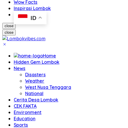
Wow Facts
Inspirasi Lombok
ID
close
close
Home
Hidden Gem Lombok
News
Disasters
Weather
West Nusa Tenggara
National
Cerita Desa Lombok
CEK FAKTA
Environment
Education
Sports