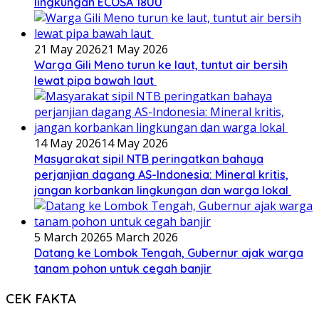
lingkungan ECOSA 18UU
21 May 2026
21 May 2026
Warga Gili Meno turun ke laut, tuntut air bersih
lewat pipa bawah laut
14 May 2026
14 May 2026
Masyarakat sipil NTB peringatkan bahaya
perjanjian dagang AS-Indonesia: Mineral kritis,
jangan korbankan lingkungan dan warga lokal
5 March 2026
5 March 2026
Datang ke Lombok Tengah, Gubernur ajak warga
tanam pohon untuk cegah banjir
CEK FAKTA