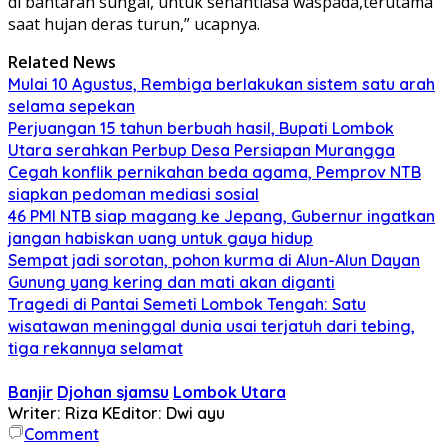
di bantaran sungai, untuk senantiasa waspada,terutama
saat hujan deras turun,” ucapnya.
Related News
Mulai 10 Agustus, Rembiga berlakukan sistem satu arah
selama sepekan
Perjuangan 15 tahun berbuah hasil, Bupati Lombok
Utara serahkan Perbup Desa Persiapan Murangga
Cegah konflik pernikahan beda agama, Pemprov NTB
siapkan pedoman mediasi sosial
46 PMI NTB siap magang ke Jepang, Gubernur ingatkan
jangan habiskan uang untuk gaya hidup
Sempat jadi sorotan, pohon kurma di Alun-Alun Dayan
Gunung yang kering dan mati akan diganti
Tragedi di Pantai Semeti Lombok Tengah: Satu
wisatawan meninggal dunia usai terjatuh dari tebing,
tiga rekannya selamat
Banjir
Djohan sjamsu
Lombok Utara
Writer: Riza K
Editor: Dwi ayu
Comment