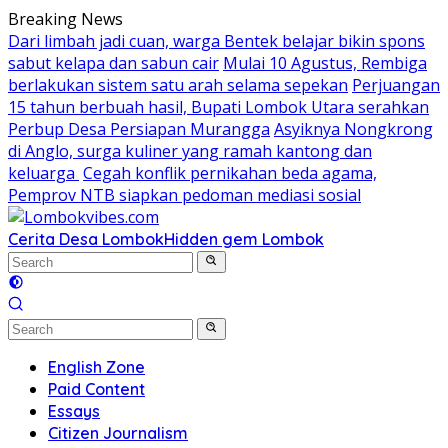
Skip
Breaking News
to
Dari limbah jadi cuan, warga Bentek belajar bikin spons
content
sabut kelapa dan sabun cair
Mulai 10 Agustus, Rembiga
berlakukan sistem satu arah selama sepekan
Perjuangan
15 tahun berbuah hasil, Bupati Lombok Utara serahkan
Perbup Desa Persiapan Murangga
Asyiknya Nongkrong
di Anglo, surga kuliner yang ramah kantong dan
keluarga
Cegah konflik pernikahan beda agama,
Pemprov NTB siapkan pedoman mediasi sosial
Cerita Desa Lombok
Hidden gem Lombok
English Zone
Paid Content
Essays
Citizen Journalism