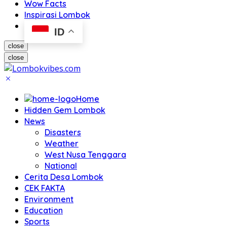
Wow Facts
Inspirasi Lombok
ID
close
close
Home
Hidden Gem Lombok
News
Disasters
Weather
West Nusa Tenggara
National
Cerita Desa Lombok
CEK FAKTA
Environment
Education
Sports