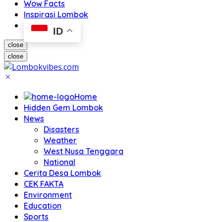
Wow Facts
Inspirasi Lombok
ID
close
close
Home
Hidden Gem Lombok
News
Disasters
Weather
West Nusa Tenggara
National
Cerita Desa Lombok
CEK FAKTA
Environment
Education
Sports