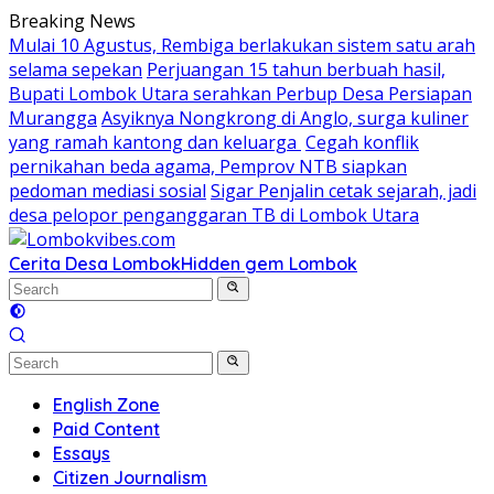
Skip
Breaking News
to
Mulai 10 Agustus, Rembiga berlakukan sistem satu arah
content
selama sepekan
Perjuangan 15 tahun berbuah hasil,
Bupati Lombok Utara serahkan Perbup Desa Persiapan
Murangga
Asyiknya Nongkrong di Anglo, surga kuliner
yang ramah kantong dan keluarga
Cegah konflik
pernikahan beda agama, Pemprov NTB siapkan
pedoman mediasi sosial
Sigar Penjalin cetak sejarah, jadi
desa pelopor penganggaran TB di Lombok Utara
Cerita Desa Lombok
Hidden gem Lombok
English Zone
Paid Content
Essays
Citizen Journalism