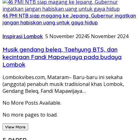
46 PMI NTB siap magang ke Jepang, Gubernur ingatkan
jangan habiskan uang untuk gaya hidup
Inspirasi Lombok
5 November 2024
5 November 2024
Musik gendang beleq, Taehyung BTS, dan
kecintaan Fandi Mapawijaya pada budaya
Lombok
Lombokvibes.com, Mataram– Baru-baru ini sekaha
(anggota) penabuh musik tradisional khas Lombok,
Gendang Beleq, Fandi Mapawijaya…
No More Posts Available.
No more pages to load.
View More