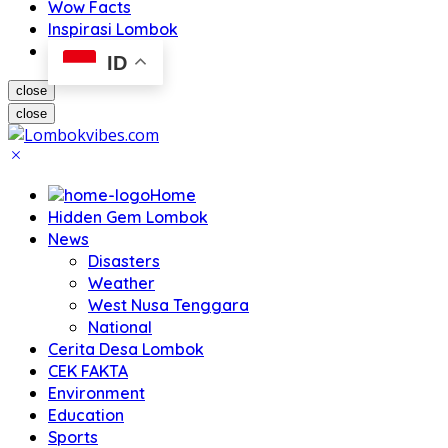
Wow Facts
Inspirasi Lombok
ID
close
close
Home
Hidden Gem Lombok
News
Disasters
Weather
West Nusa Tenggara
National
Cerita Desa Lombok
CEK FAKTA
Environment
Education
Sports