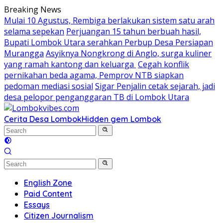
Skip
Breaking News
to
Mulai 10 Agustus, Rembiga berlakukan sistem satu arah
content
selama sepekan
Perjuangan 15 tahun berbuah hasil,
Bupati Lombok Utara serahkan Perbup Desa Persiapan
Murangga
Asyiknya Nongkrong di Anglo, surga kuliner
yang ramah kantong dan keluarga
Cegah konflik
pernikahan beda agama, Pemprov NTB siapkan
pedoman mediasi sosial
Sigar Penjalin cetak sejarah, jadi
desa pelopor penganggaran TB di Lombok Utara
Cerita Desa Lombok
Hidden gem Lombok
English Zone
Paid Content
Essays
Citizen Journalism