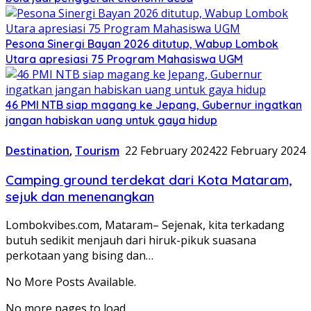
Pesona Sinergi Bayan 2026 ditutup, Wabup Lombok
Utara apresiasi 75 Program Mahasiswa UGM
46 PMI NTB siap magang ke Jepang, Gubernur ingatkan
jangan habiskan uang untuk gaya hidup
Destination
,
Tourism
22 February 2024
22 February 2024
Camping ground terdekat dari Kota Mataram,
sejuk dan menenangkan
Lombokvibes.com, Mataram– Sejenak, kita terkadang
butuh sedikit menjauh dari hiruk-pikuk suasana
perkotaan yang bising dan…
No More Posts Available.
No more pages to load.