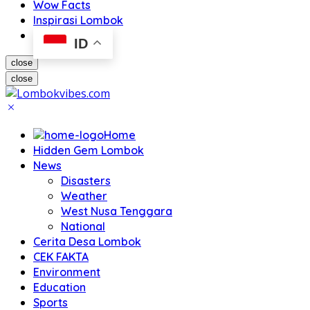
Wow Facts
Inspirasi Lombok
ID
close
close
Home
Hidden Gem Lombok
News
Disasters
Weather
West Nusa Tenggara
National
Cerita Desa Lombok
CEK FAKTA
Environment
Education
Sports