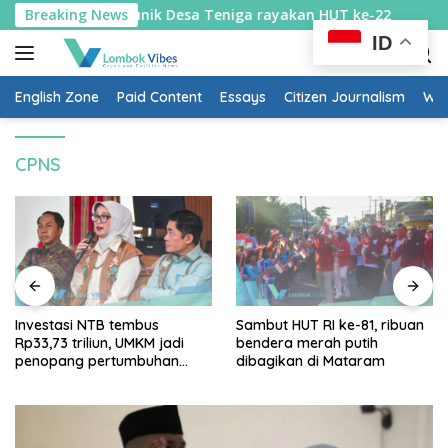
Skip
k diburu: Cara unik Desa Teniga rayakan HUT ke-22
Breaking News
In
to
ID
content
English Zone
Paid Content
Essays
Citizen Journalism
Wow
CPNS
Investasi NTB tembus
Sambut HUT RI ke-81, ribuan
Rp33,73 triliun, UMKM jadi
bendera merah putih
penopang pertumbuhan
dibagikan di Mataram
ekonomi