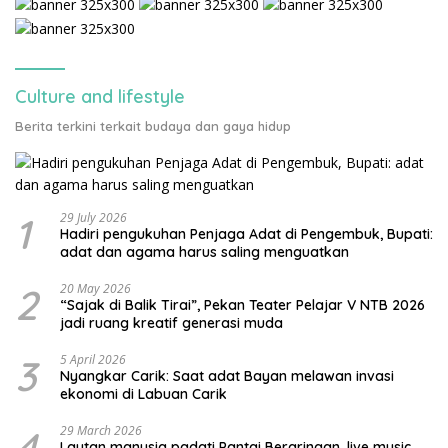
Culture and lifestyle
Berita terkini terkait budaya dan gaya hidup
1
29 July 2026
Hadiri pengukuhan Penjaga Adat di Pengembuk, Bupati:
adat dan agama harus saling menguatkan
2
20 May 2026
“Sajak di Balik Tirai”, Pekan Teater Pelajar V NTB 2026
jadi ruang kreatif generasi muda
3
5 April 2026
Nyangkar Carik: Saat adat Bayan melawan invasi
ekonomi di Labuan Carik
4
29 March 2026
Lautan manusia padati Pantai Beraringan, live music