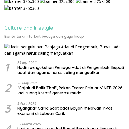
Culture and lifestyle
Berita terkini terkait budaya dan gaya hidup
1
29 July 2026
Hadiri pengukuhan Penjaga Adat di Pengembuk, Bupati:
adat dan agama harus saling menguatkan
2
20 May 2026
“Sajak di Balik Tirai”, Pekan Teater Pelajar V NTB 2026
jadi ruang kreatif generasi muda
3
5 April 2026
Nyangkar Carik: Saat adat Bayan melawan invasi
ekonomi di Labuan Carik
4
29 March 2026
Lautan manusia padati Pantai Beraringan, live music