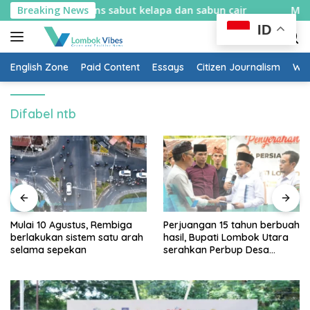
Skip
elajar bikin spons sabut kelapa dan sabun cair
Breaking News
Mulai 1
to
ID
content
English Zone
Paid Content
Essays
Citizen Journalism
Wow
Difabel ntb
Mulai 10 Agustus, Rembiga
Perjuangan 15 tahun berbuah
berlakukan sistem satu arah
hasil, Bupati Lombok Utara
selama sepekan
serahkan Perbup Desa
Persiapan Murangga