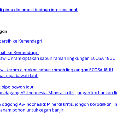
i pintu diplomasi budaya internasional
ngan
ersih ke Kemendagri
iswi Unram ciptakan sabun ramah lingkungan ECOSA 18UU
at pipa bawah laut
 dagang AS-Indonesia: Mineral kritis, jangan korbankan l