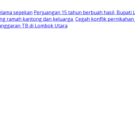
selama sepekan
Perjuangan 15 tahun berbuah hasil, Bupati
yang ramah kantong dan keluarga
Cegah konflik pernikaha
nganggaran TB di Lombok Utara