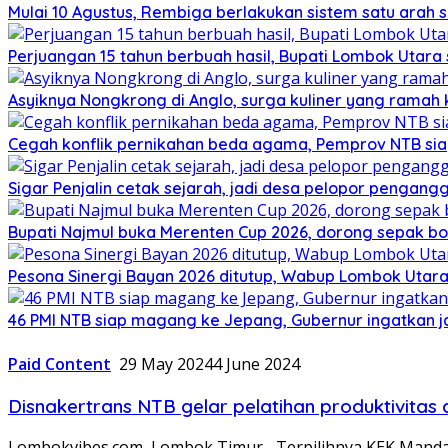
Mulai 10 Agustus, Rembiga berlakukan sistem satu arah
Perjuangan 15 tahun berbuah hasil, Bupati Lombok Utar
Asyiknya Nongkrong di Anglo, surga kuliner yang ramah
Cegah konflik pernikahan beda agama, Pemprov NTB sia
Sigar Penjalin cetak sejarah, jadi desa pelopor pengan
Bupati Najmul buka Merenten Cup 2026, dorong sepak b
Pesona Sinergi Bayan 2026 ditutup, Wabup Lombok Utar
46 PMI NTB siap magang ke Jepang, Gubernur ingatkan j
Paid Content
29 May 2024
4 June 2024
Disnakertrans NTB gelar pelatihan produktivita
Lombokvibes.com, Lombok Timur– Terpilihnya KEK Mandal