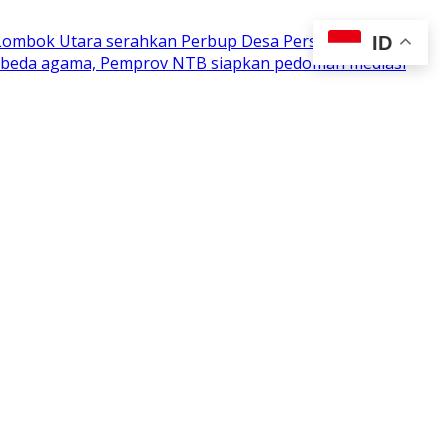
 Lombok Utara serahkan Perbup Desa Persiapan
ID
n beda agama, Pemprov NTB siapkan pedoman mediasi