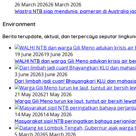
26 March 2026
26 March 2026
Wastra NTB siap mendunia, pameran di Australia jad
Environment
Berita terupdate, aktual, dan terpercaya seputar lingku
19 June 2026
19 June 2026
WALHI NTB dan warga Gili Meno adukan krisis air b
3 June 2026
3 June 2026
Dari limbah jadi cuan! Bhayangkari KLU dan mahas
21 May 2026
21 May 2026
Warga Gili Meno turun ke laut, tuntut air bersih lew
14 May 2026
14 May 2026
Masyarakat sipil NTB peringatkan bahaya perjanjian
5 March 2026
5 March 2026