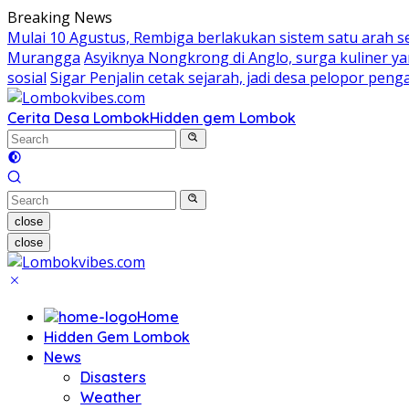
Skip
Breaking News
to
Mulai 10 Agustus, Rembiga berlakukan sistem satu arah 
content
Murangga
Asyiknya Nongkrong di Anglo, surga kuliner 
sosial
Sigar Penjalin cetak sejarah, jadi desa pelopor pe
Cerita Desa Lombok
Hidden gem Lombok
close
close
Home
Hidden Gem Lombok
News
Disasters
Weather