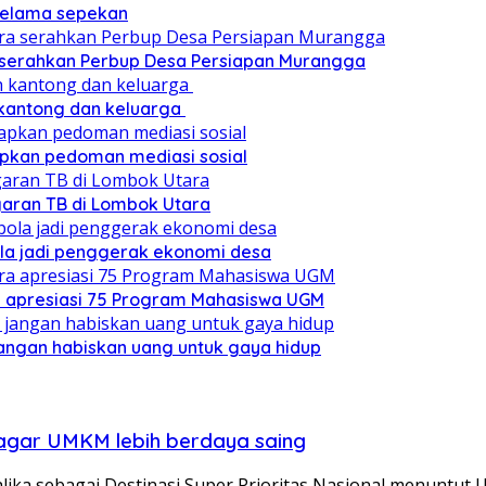
 selama sepekan
a serahkan Perbup Desa Persiapan Murangga
 kantong dan keluarga
pkan pedoman mediasi sosial
ggaran TB di Lombok Utara
ola jadi penggerak ekonomi desa
a apresiasi 75 Program Mahasiswa UGM
angan habiskan uang untuk gaya hidup
s agar UMKM lebih berdaya saing
ika sebagai Destinasi Super Prioritas Nasional menuntu