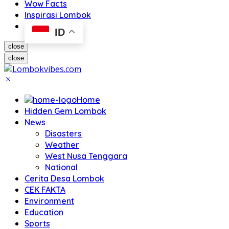
Wow Facts
Inspirasi Lombok
ID
close
close
Home
Hidden Gem Lombok
News
Disasters
Weather
West Nusa Tenggara
National
Cerita Desa Lombok
CEK FAKTA
Environment
Education
Sports