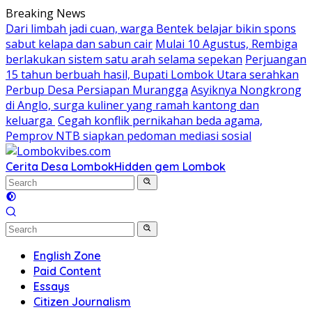
Skip
Breaking News
to
Dari limbah jadi cuan, warga Bentek belajar bikin spons
content
sabut kelapa dan sabun cair
Mulai 10 Agustus, Rembiga
berlakukan sistem satu arah selama sepekan
Perjuangan
15 tahun berbuah hasil, Bupati Lombok Utara serahkan
Perbup Desa Persiapan Murangga
Asyiknya Nongkrong
di Anglo, surga kuliner yang ramah kantong dan
keluarga
Cegah konflik pernikahan beda agama,
Pemprov NTB siapkan pedoman mediasi sosial
Cerita Desa Lombok
Hidden gem Lombok
English Zone
Paid Content
Essays
Citizen Journalism