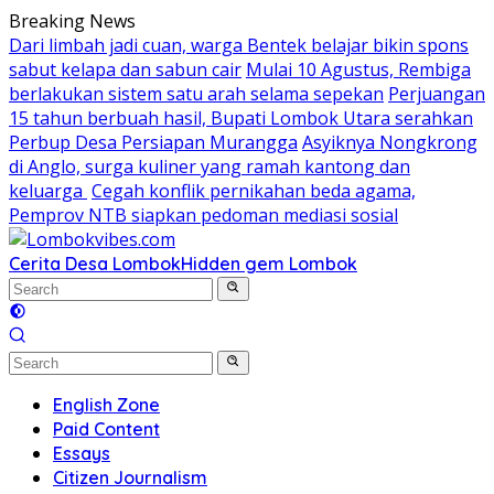
Skip
Breaking News
to
Dari limbah jadi cuan, warga Bentek belajar bikin spons
content
sabut kelapa dan sabun cair
Mulai 10 Agustus, Rembiga
berlakukan sistem satu arah selama sepekan
Perjuangan
15 tahun berbuah hasil, Bupati Lombok Utara serahkan
Perbup Desa Persiapan Murangga
Asyiknya Nongkrong
di Anglo, surga kuliner yang ramah kantong dan
keluarga
Cegah konflik pernikahan beda agama,
Pemprov NTB siapkan pedoman mediasi sosial
Cerita Desa Lombok
Hidden gem Lombok
English Zone
Paid Content
Essays
Citizen Journalism