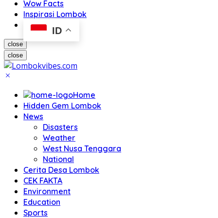
Wow Facts
Inspirasi Lombok
ID
close
close
Home
Hidden Gem Lombok
News
Disasters
Weather
West Nusa Tenggara
National
Cerita Desa Lombok
CEK FAKTA
Environment
Education
Sports