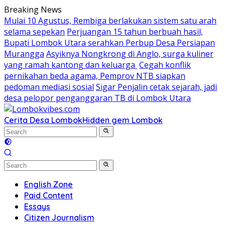
Skip
Breaking News
to
Mulai 10 Agustus, Rembiga berlakukan sistem satu arah
content
selama sepekan
Perjuangan 15 tahun berbuah hasil,
Bupati Lombok Utara serahkan Perbup Desa Persiapan
Murangga
Asyiknya Nongkrong di Anglo, surga kuliner
yang ramah kantong dan keluarga
Cegah konflik
pernikahan beda agama, Pemprov NTB siapkan
pedoman mediasi sosial
Sigar Penjalin cetak sejarah, jadi
desa pelopor penganggaran TB di Lombok Utara
Cerita Desa Lombok
Hidden gem Lombok
English Zone
Paid Content
Essays
Citizen Journalism