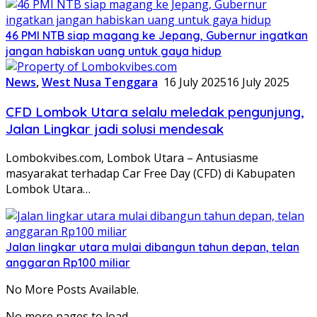
46 PMI NTB siap magang ke Jepang, Gubernur ingatkan
jangan habiskan uang untuk gaya hidup
News
,
West Nusa Tenggara
16 July 2025
16 July 2025
CFD Lombok Utara selalu meledak pengunjung,
Jalan Lingkar jadi solusi mendesak
Lombokvibes.com, Lombok Utara – Antusiasme
masyarakat terhadap Car Free Day (CFD) di Kabupaten
Lombok Utara…
Jalan lingkar utara mulai dibangun tahun depan, telan
anggaran Rp100 miliar
No More Posts Available.
No more pages to load.