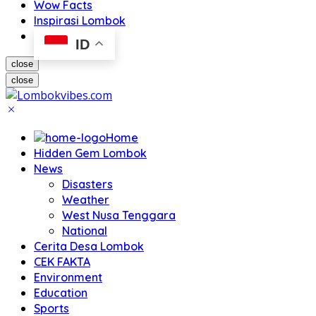
Wow Facts
Inspirasi Lombok
ID
close
close
Home
Hidden Gem Lombok
News
Disasters
Weather
West Nusa Tenggara
National
Cerita Desa Lombok
CEK FAKTA
Environment
Education
Sports