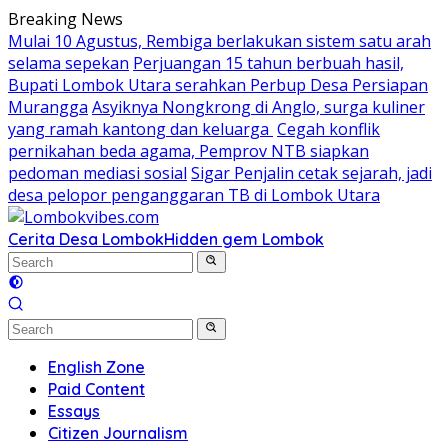
Skip
Breaking News
to
Mulai 10 Agustus, Rembiga berlakukan sistem satu arah
content
selama sepekan
Perjuangan 15 tahun berbuah hasil,
Bupati Lombok Utara serahkan Perbup Desa Persiapan
Murangga
Asyiknya Nongkrong di Anglo, surga kuliner
yang ramah kantong dan keluarga
Cegah konflik
pernikahan beda agama, Pemprov NTB siapkan
pedoman mediasi sosial
Sigar Penjalin cetak sejarah, jadi
desa pelopor penganggaran TB di Lombok Utara
Cerita Desa Lombok
Hidden gem Lombok
English Zone
Paid Content
Essays
Citizen Journalism