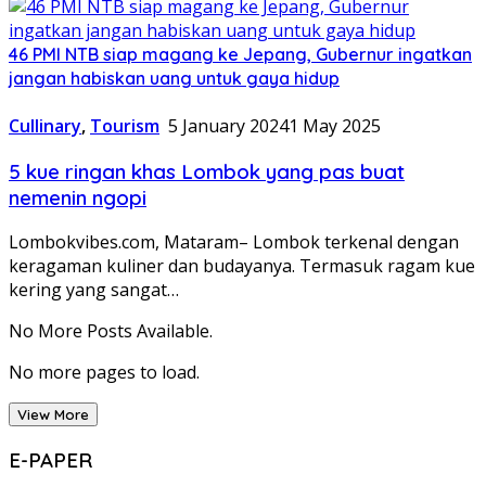
46 PMI NTB siap magang ke Jepang, Gubernur ingatkan
jangan habiskan uang untuk gaya hidup
Cullinary
,
Tourism
5 January 2024
1 May 2025
5 kue ringan khas Lombok yang pas buat
nemenin ngopi
Lombokvibes.com, Mataram– Lombok terkenal dengan
keragaman kuliner dan budayanya. Termasuk ragam kue
kering yang sangat…
No More Posts Available.
No more pages to load.
View More
E-PAPER