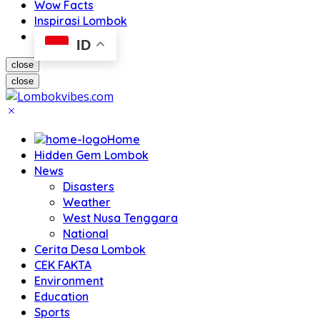
Wow Facts
Inspirasi Lombok
ID
close
close
Home
Hidden Gem Lombok
News
Disasters
Weather
West Nusa Tenggara
National
Cerita Desa Lombok
CEK FAKTA
Environment
Education
Sports