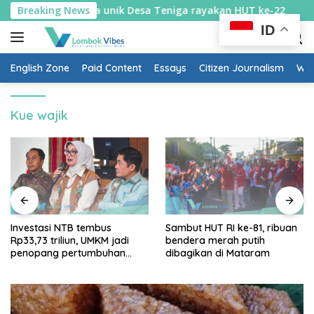
Skip
tik diburu: Cara unik Desa Teniga rayakan HUT ke-22
Breaking News
I
to
ID
content
English Zone
Paid Content
Essays
Citizen Journalism
Wow
Kue wajik
Investasi NTB tembus
Sambut HUT RI ke-81, ribuan
Rp33,73 triliun, UMKM jadi
bendera merah putih
penopang pertumbuhan
dibagikan di Mataram
ekonomi