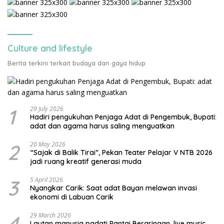
Culture and lifestyle
Berita terkini terkait budaya dan gaya hidup
1
29 July 2026
Hadiri pengukuhan Penjaga Adat di Pengembuk, Bupati:
adat dan agama harus saling menguatkan
2
20 May 2026
“Sajak di Balik Tirai”, Pekan Teater Pelajar V NTB 2026
jadi ruang kreatif generasi muda
3
5 April 2026
Nyangkar Carik: Saat adat Bayan melawan invasi
ekonomi di Labuan Carik
4
29 March 2026
Lautan manusia padati Pantai Beraringan, live music