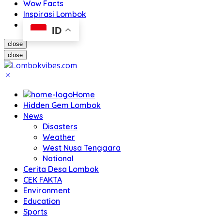
Wow Facts
Inspirasi Lombok
ID
close
close
Home
Hidden Gem Lombok
News
Disasters
Weather
West Nusa Tenggara
National
Cerita Desa Lombok
CEK FAKTA
Environment
Education
Sports