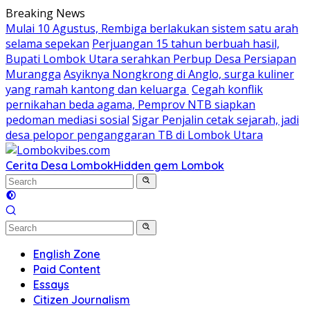
Skip
Breaking News
to
Mulai 10 Agustus, Rembiga berlakukan sistem satu arah
content
selama sepekan
Perjuangan 15 tahun berbuah hasil,
Bupati Lombok Utara serahkan Perbup Desa Persiapan
Murangga
Asyiknya Nongkrong di Anglo, surga kuliner
yang ramah kantong dan keluarga
Cegah konflik
pernikahan beda agama, Pemprov NTB siapkan
pedoman mediasi sosial
Sigar Penjalin cetak sejarah, jadi
desa pelopor penganggaran TB di Lombok Utara
Cerita Desa Lombok
Hidden gem Lombok
English Zone
Paid Content
Essays
Citizen Journalism