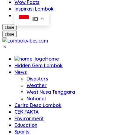
Wow Facts
Inspirasi Lombok
ID
close
close
Home
Hidden Gem Lombok
News
Disasters
Weather
West Nusa Tenggara
National
Cerita Desa Lombok
CEK FAKTA
Environment
Education
Sports