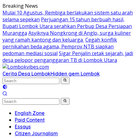
Skip
Breaking News
to
Mulai 10 Agustus, Rembiga berlakukan sistem satu arah
content
selama sepekan
Perjuangan 15 tahun berbuah hasil,
Bupati Lombok Utara serahkan Perbup Desa Persiapan
Murangga
Asyiknya Nongkrong di Anglo, surga kuliner
yang ramah kantong dan keluarga
Cegah konflik
pernikahan beda agama, Pemprov NTB siapkan
pedoman mediasi sosial
Sigar Penjalin cetak sejarah, jadi
desa pelopor penganggaran TB di Lombok Utara
Cerita Desa Lombok
Hidden gem Lombok
English Zone
Paid Content
Essays
Citizen Journalism