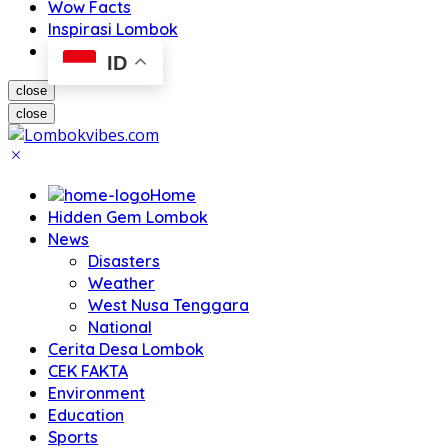
Wow Facts
Inspirasi Lombok
ID
close
close
Home
Hidden Gem Lombok
News
Disasters
Weather
West Nusa Tenggara
National
Cerita Desa Lombok
CEK FAKTA
Environment
Education
Sports