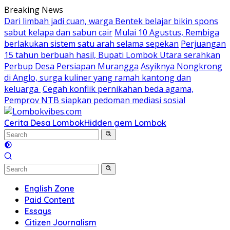
Skip
Breaking News
to
Dari limbah jadi cuan, warga Bentek belajar bikin spons
content
sabut kelapa dan sabun cair
Mulai 10 Agustus, Rembiga
berlakukan sistem satu arah selama sepekan
Perjuangan
15 tahun berbuah hasil, Bupati Lombok Utara serahkan
Perbup Desa Persiapan Murangga
Asyiknya Nongkrong
di Anglo, surga kuliner yang ramah kantong dan
keluarga
Cegah konflik pernikahan beda agama,
Pemprov NTB siapkan pedoman mediasi sosial
Cerita Desa Lombok
Hidden gem Lombok
English Zone
Paid Content
Essays
Citizen Journalism