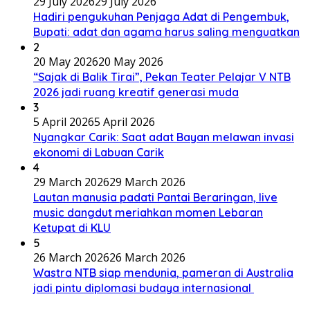
29 July 2026
29 July 2026
Hadiri pengukuhan Penjaga Adat di Pengembuk,
Bupati: adat dan agama harus saling menguatkan
2
20 May 2026
20 May 2026
“Sajak di Balik Tirai”, Pekan Teater Pelajar V NTB
2026 jadi ruang kreatif generasi muda
3
5 April 2026
5 April 2026
Nyangkar Carik: Saat adat Bayan melawan invasi
ekonomi di Labuan Carik
4
29 March 2026
29 March 2026
Lautan manusia padati Pantai Beraringan, live
music dangdut meriahkan momen Lebaran
Ketupat di KLU
5
26 March 2026
26 March 2026
Wastra NTB siap mendunia, pameran di Australia
jadi pintu diplomasi budaya internasional