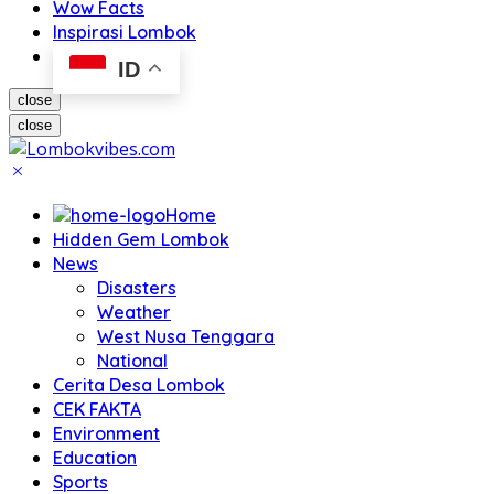
Wow Facts
Inspirasi Lombok
ID
close
close
Home
Hidden Gem Lombok
News
Disasters
Weather
West Nusa Tenggara
National
Cerita Desa Lombok
CEK FAKTA
Environment
Education
Sports