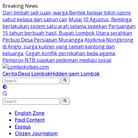
Skip
Breaking News
to
Dari limbah jadi cuan, warga Bentek belajar bikin spons
content
sabut kelapa dan sabun cair
Mulai 10 Agustus, Rembiga
berlakukan sistem satu arah selama sepekan
Perjuangan
15 tahun berbuah hasil, Bupati Lombok Utara serahkan
Perbup Desa Persiapan Murangga
Asyiknya Nongkrong
di Anglo, surga kuliner yang ramah kantong dan
keluarga
Cegah konflik pernikahan beda agama,
Pemprov NTB siapkan pedoman mediasi sosial
Cerita Desa Lombok
Hidden gem Lombok
English Zone
Paid Content
Essays
Citizen Journalism