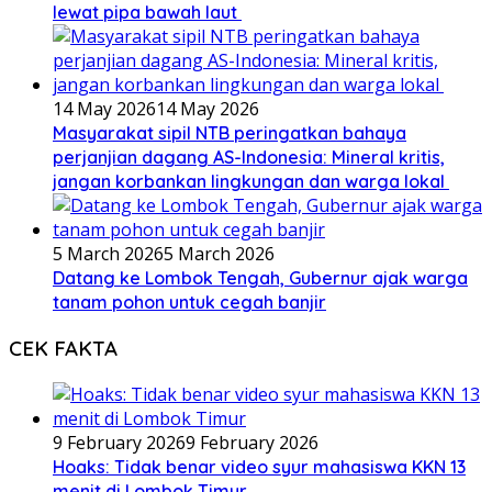
lewat pipa bawah laut
14 May 2026
14 May 2026
Masyarakat sipil NTB peringatkan bahaya
perjanjian dagang AS-Indonesia: Mineral kritis,
jangan korbankan lingkungan dan warga lokal
5 March 2026
5 March 2026
Datang ke Lombok Tengah, Gubernur ajak warga
tanam pohon untuk cegah banjir
CEK FAKTA
9 February 2026
9 February 2026
Hoaks: Tidak benar video syur mahasiswa KKN 13
menit di Lombok Timur