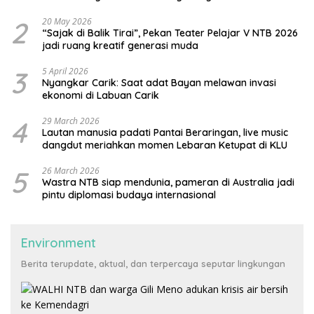
2
20 May 2026
“Sajak di Balik Tirai”, Pekan Teater Pelajar V NTB 2026
jadi ruang kreatif generasi muda
3
5 April 2026
Nyangkar Carik: Saat adat Bayan melawan invasi
ekonomi di Labuan Carik
4
29 March 2026
Lautan manusia padati Pantai Beraringan, live music
dangdut meriahkan momen Lebaran Ketupat di KLU
5
26 March 2026
Wastra NTB siap mendunia, pameran di Australia jadi
pintu diplomasi budaya internasional
Environment
Berita terupdate, aktual, dan terpercaya seputar lingkungan