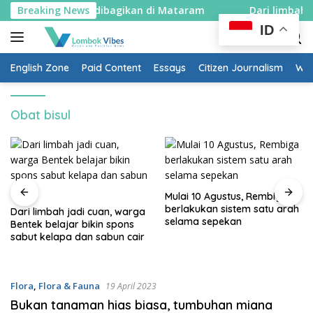
Skip
era merah putih dibagikan di Mataram
Breaking News
Dari limbah jad
to
ID
content
English Zone
Paid Content
Essays
Citizen Journalism
Wow
Obat bisul
Mulai 10 Agustus, Rembiga
berlakukan sistem satu arah
Dari limbah jadi cuan, warga
selama sepekan
Bentek belajar bikin spons
sabut kelapa dan sabun cair
Flora
,
Flora & Fauna
19 April 2023
Bukan tanaman hias biasa, tumbuhan miana