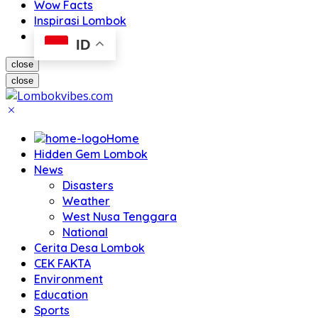
Wow Facts
Inspirasi Lombok
ID
close
close
Home
Hidden Gem Lombok
News
Disasters
Weather
West Nusa Tenggara
National
Cerita Desa Lombok
CEK FAKTA
Environment
Education
Sports