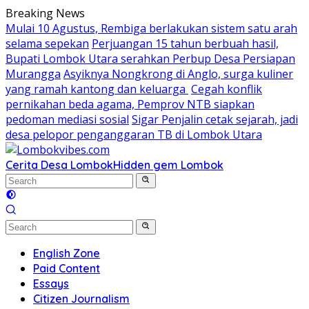
Skip
Breaking News
to
Mulai 10 Agustus, Rembiga berlakukan sistem satu arah
content
selama sepekan
Perjuangan 15 tahun berbuah hasil,
Bupati Lombok Utara serahkan Perbup Desa Persiapan
Murangga
Asyiknya Nongkrong di Anglo, surga kuliner
yang ramah kantong dan keluarga
Cegah konflik
pernikahan beda agama, Pemprov NTB siapkan
pedoman mediasi sosial
Sigar Penjalin cetak sejarah, jadi
desa pelopor penganggaran TB di Lombok Utara
Cerita Desa Lombok
Hidden gem Lombok
English Zone
Paid Content
Essays
Citizen Journalism