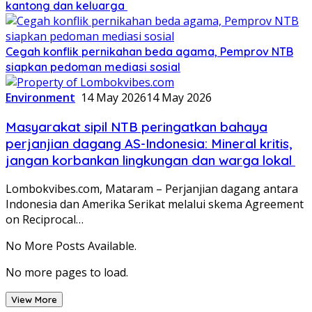
kantong dan keluarga
Cegah konflik pernikahan beda agama, Pemprov NTB
siapkan pedoman mediasi sosial
Environment
14 May 2026
14 May 2026
Masyarakat sipil NTB peringatkan bahaya
perjanjian dagang AS-Indonesia: Mineral kritis,
jangan korbankan lingkungan dan warga lokal
Lombokvibes.com, Mataram – Perjanjian dagang antara
Indonesia dan Amerika Serikat melalui skema Agreement
on Reciprocal…
No More Posts Available.
No more pages to load.
View More