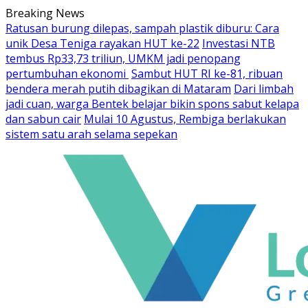
Skip
Breaking News
to
Ratusan burung dilepas, sampah plastik diburu: Cara
content
unik Desa Teniga rayakan HUT ke-22
Investasi NTB
tembus Rp33,73 triliun, UMKM jadi penopang
pertumbuhan ekonomi
Sambut HUT RI ke-81, ribuan
bendera merah putih dibagikan di Mataram
Dari limbah
jadi cuan, warga Bentek belajar bikin spons sabut kelapa
dan sabun cair
Mulai 10 Agustus, Rembiga berlakukan
sistem satu arah selama sepekan