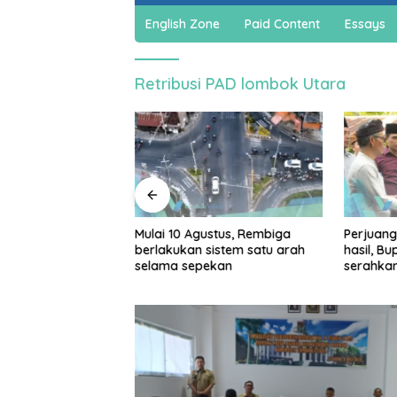
English Zone
Paid Content
Essays
Retribusi PAD lombok Utara
jadi cuan, warga
Mulai 10 Agustus, Rembiga
Perjuang
ar bikin spons
berlakukan sistem satu arah
hasil, B
a dan sabun cair
selama sepekan
serahka
Persiap