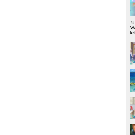
19
WA
kr