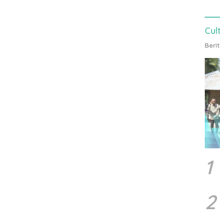
Cul
Beri
1
2