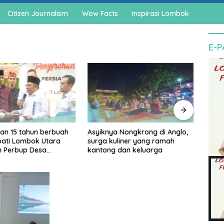
Citizen Journalism
Wow Facts
Inspirasi Lombok
E-
an 15 tahun berbuah
Asyiknya Nongkrong di Anglo,
Cegah
upati Lombok Utara
surga kuliner yang ramah
agam
n Perbup Desa
kantong dan keluarga
pedo
an Murangga