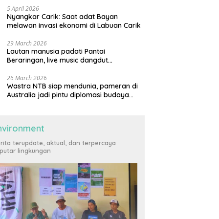
5 April 2026
Nyangkar Carik: Saat adat Bayan
melawan invasi ekonomi di Labuan Carik
29 March 2026
Lautan manusia padati Pantai
Beraringan, live music dangdut
meriahkan momen Lebaran Ketupat di
KLU
26 March 2026
Wastra NTB siap mendunia, pameran di
Australia jadi pintu diplomasi budaya
internasional
nvironment
rita terupdate, aktual, dan terpercaya
putar lingkungan