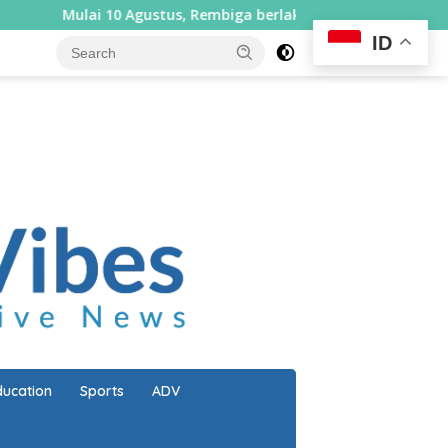
gustus, Rembiga berlakukan sistem satu arah selama sepekan
ID
close
ducation
Sports
ADV