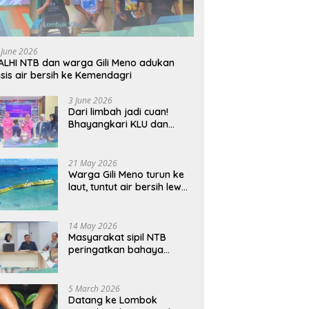
 June 2026
LHI NTB dan warga Gili Meno adukan
isis air bersih ke Kemendagri
3 June 2026
Dari limbah jadi cuan!
Bhayangkari KLU dan
mahasiswi Unram ciptakan
sabun ramah lingkungan
ECOSA 18UU
21 May 2026
Warga Gili Meno turun ke
laut, tuntut air bersih lewat
pipa bawah laut
14 May 2026
Masyarakat sipil NTB
peringatkan bahaya
perjanjian dagang AS-
Indonesia: Mineral kritis,
jangan korbankan
5 March 2026
lingkungan dan warga
Datang ke Lombok