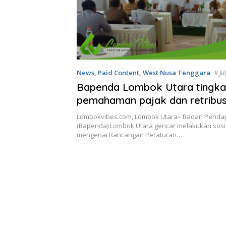
News
,
Paid Content
,
West Nusa Tenggara
8 Ju
Bapenda Lombok Utara tingka
pemahaman pajak dan retribusi
sosialisasi Raperda Nomor 9 T
Lombokvibes.com, Lombok Utara– Badan Penda
(Bapenda) Lombok Utara gencar melakukan sosia
mengenai Rancangan Peraturan…