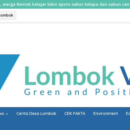
jar bikin spons sabut kelapa dan sabun cair
Mulai 10 A
Lombok
ws
Cerita Desa Lombok
CEK FAKTA
Environment
E