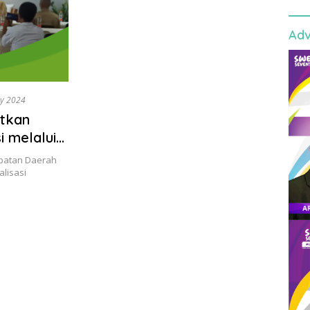
Adv
ly 2024
tkan
 melalui
ahun 2023
patan Daerah
lisasi