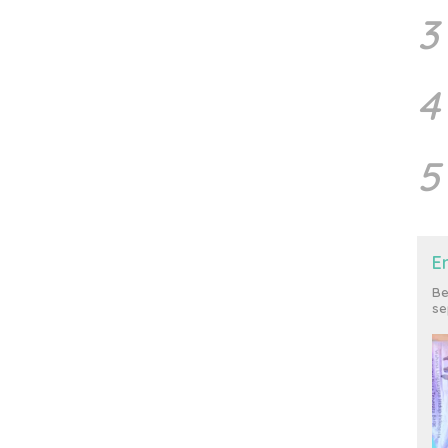
3
4
5
E
Be
se