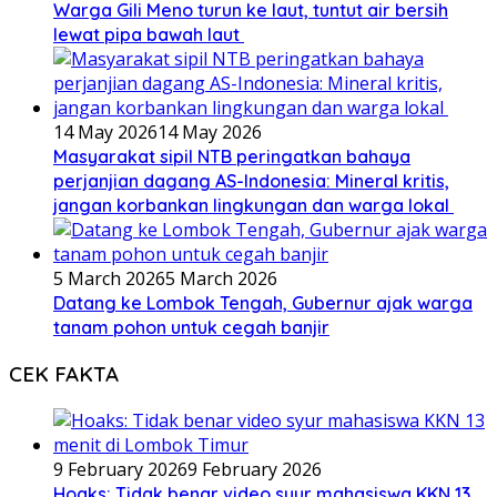
Warga Gili Meno turun ke laut, tuntut air bersih
lewat pipa bawah laut
14 May 2026
14 May 2026
Masyarakat sipil NTB peringatkan bahaya
perjanjian dagang AS-Indonesia: Mineral kritis,
jangan korbankan lingkungan dan warga lokal
5 March 2026
5 March 2026
Datang ke Lombok Tengah, Gubernur ajak warga
tanam pohon untuk cegah banjir
CEK FAKTA
9 February 2026
9 February 2026
Hoaks: Tidak benar video syur mahasiswa KKN 13