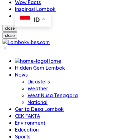
Wow Facts
Inspirasi Lombok
ID
close
close
Home
Hidden Gem Lombok
News
Disasters
Weather
West Nusa Tenggara
National
Cerita Desa Lombok
CEK FAKTA
Environment
Education
Sports