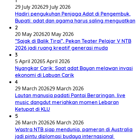
1
29 July 2026
29 July 2026
Hadiri pengukuhan Penjaga Adat di Pengembuk,
Bupati: adat dan agama harus saling menguatkan
2
20 May 2026
20 May 2026
“Sajak di Balik Tirai”, Pekan Teater Pelajar V NTB
2026 jadi ruang kreatif generasi muda
3
5 April 2026
5 April 2026
Nyangkar Carik: Saat adat Bayan melawan invasi
ekonomi di Labuan Carik
4
29 March 2026
29 March 2026
Lautan manusia padati Pantai Beraringan, live
music dangdut meriahkan momen Lebaran
Ketupat di KLU
5
26 March 2026
26 March 2026
Wastra NTB siap mendunia, pameran di Australia
jadi pintu diplomasi budaya internasional