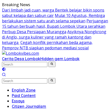
Skip
Breaking News
to
Dari limbah jadi cuan, warga Bentek belajar bikin spons
content
sabut kelapa dan sabun cair
Mulai 10 Agustus, Rembiga
berlakukan sistem satu arah selama sepekan
Perjuangan
15 tahun berbuah hasil, Bupati Lombok Utara serahkan
Perbup Desa Persiapan Murangga
Asyiknya Nongkrong
di Anglo, surga kuliner yang ramah kantong dan
keluarga
Cegah konflik pernikahan beda agama,
Pemprov NTB siapkan pedoman mediasi sosial
Cerita Desa Lombok
Hidden gem Lombok
English Zone
Paid Content
Essays
Citizen Journalism