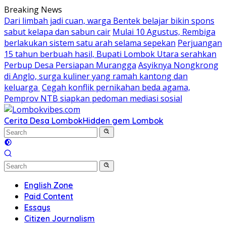
Skip
Breaking News
to
Dari limbah jadi cuan, warga Bentek belajar bikin spons
content
sabut kelapa dan sabun cair
Mulai 10 Agustus, Rembiga
berlakukan sistem satu arah selama sepekan
Perjuangan
15 tahun berbuah hasil, Bupati Lombok Utara serahkan
Perbup Desa Persiapan Murangga
Asyiknya Nongkrong
di Anglo, surga kuliner yang ramah kantong dan
keluarga
Cegah konflik pernikahan beda agama,
Pemprov NTB siapkan pedoman mediasi sosial
Cerita Desa Lombok
Hidden gem Lombok
English Zone
Paid Content
Essays
Citizen Journalism