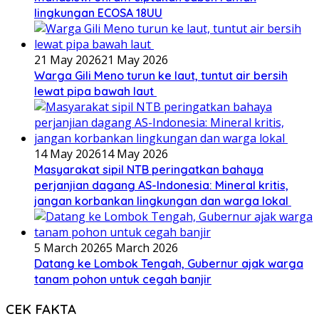
lingkungan ECOSA 18UU
21 May 2026
21 May 2026
Warga Gili Meno turun ke laut, tuntut air bersih
lewat pipa bawah laut
14 May 2026
14 May 2026
Masyarakat sipil NTB peringatkan bahaya
perjanjian dagang AS-Indonesia: Mineral kritis,
jangan korbankan lingkungan dan warga lokal
5 March 2026
5 March 2026
Datang ke Lombok Tengah, Gubernur ajak warga
tanam pohon untuk cegah banjir
CEK FAKTA