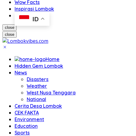
Wow Facts
Inspirasi Lombok
ID
close
close
Home
Hidden Gem Lombok
News
Disasters
Weather
West Nusa Tenggara
National
Cerita Desa Lombok
CEK FAKTA
Environment
Education
Sports