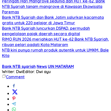
Peringati Hari Mangrove sedunia dan HUT ke-62, Bank
NTB Syariah tanam mangrove di Kawasan Ekowisata
Paremas
Bank NTB Syariah dan Bank Jatim salurkan kacamata
gratis untuk 220 pelajar di Jawa Timur
Bank NTB Syariah luncurkan DSPAD, permudah
pengelolaan pajak daerah secara digital
RIMO RUN 2026 meriahkan HUT ke-62 Bank NTB Syariah,
ribuan pelari padati Kota Mataram
NTB kini punya rumah produk autentik untuk UMKM, Bale
Kita
Bank NTB syariah
News
UIN MATARAM
Writer: Dwi
Editor: Dwi ayu
Comment