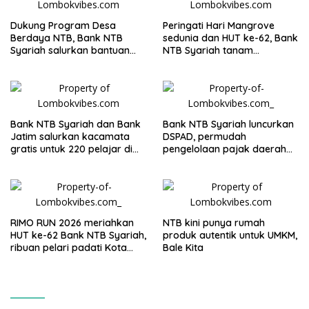
Dukung Program Desa
Peringati Hari Mangrove
Berdaya NTB, Bank NTB
sedunia dan HUT ke-62, Bank
Syariah salurkan bantuan
NTB Syariah tanam
ayam petelur di Lombok
mangrove di Kawasan
Timur
Ekowisata Paremas
Bank NTB Syariah dan Bank
Bank NTB Syariah luncurkan
Jatim salurkan kacamata
DSPAD, permudah
gratis untuk 220 pelajar di
pengelolaan pajak daerah
Jawa Timur
secara digital
RIMO RUN 2026 meriahkan
NTB kini punya rumah
HUT ke-62 Bank NTB Syariah,
produk autentik untuk UMKM,
ribuan pelari padati Kota
Bale Kita
Mataram