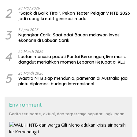
2
20 May 2026
“Sajak di Balik Tirai”, Pekan Teater Pelajar V NTB 2026
jadi ruang kreatif generasi muda
3
5 April 2026
Nyangkar Carik: Saat adat Bayan melawan invasi
ekonomi di Labuan Carik
4
29 March 2026
Lautan manusia padati Pantai Beraringan, live music
dangdut meriahkan momen Lebaran Ketupat di KLU
5
26 March 2026
Wastra NTB siap mendunia, pameran di Australia jadi
pintu diplomasi budaya internasional
Environment
Berita terupdate, aktual, dan terpercaya seputar lingkungan