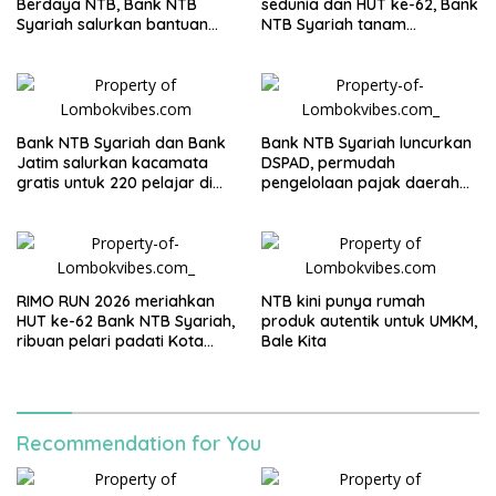
Berdaya NTB, Bank NTB
sedunia dan HUT ke-62, Bank
Syariah salurkan bantuan
NTB Syariah tanam
ayam petelur di Lombok
mangrove di Kawasan
Timur
Ekowisata Paremas
Bank NTB Syariah dan Bank
Bank NTB Syariah luncurkan
Jatim salurkan kacamata
DSPAD, permudah
gratis untuk 220 pelajar di
pengelolaan pajak daerah
Jawa Timur
secara digital
RIMO RUN 2026 meriahkan
NTB kini punya rumah
HUT ke-62 Bank NTB Syariah,
produk autentik untuk UMKM,
ribuan pelari padati Kota
Bale Kita
Mataram
Recommendation for You