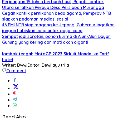
Perjuangan 15 tahun berbuah hasil, Bupati Lombok
Utara serahkan Perbup Desa Persiapan Murangga
Cegah konflik pernikahan beda agama, Pemprov NTB
siapkan pedoman mediasi sosial
46 PMI NTB siap magang ke Jepang, Gubernur ingatkan
jangan habiskan uang untuk gaya hidup
Sempat jadi sorotan, pohon kurma di Alun-Alun Dayan
Gunung yang kering dan mati akan diganti
lombok tengah
MotoGP 2023
Sirkuit Mandalika
Tarif
hotel
Writer: Dwwi
Editor: Dewi ayu tri a
Comment
Read Also