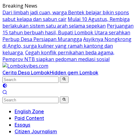
Skip
Breaking News
to
Dari limbah jadi cuan, warga Bentek belajar bikin spons
content
sabut kelapa dan sabun cair
Mulai 10 Agustus, Rembiga
berlakukan sistem satu arah selama sepekan
Perjuangan
15 tahun berbuah hasil, Bupati Lombok Utara serahkan
Perbup Desa Persiapan Murangga
Asyiknya Nongkrong
di Anglo, surga kuliner yang ramah kantong dan
keluarga
Cegah konflik pernikahan beda agama,
Pemprov NTB siapkan pedoman mediasi sosial
Cerita Desa Lombok
Hidden gem Lombok
English Zone
Paid Content
Essays
Citizen Journalism