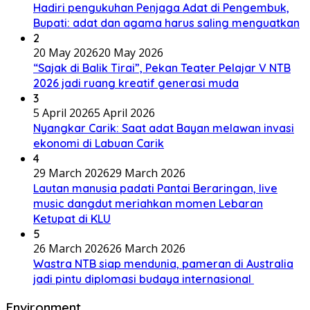
Hadiri pengukuhan Penjaga Adat di Pengembuk,
Bupati: adat dan agama harus saling menguatkan
2
20 May 2026
20 May 2026
“Sajak di Balik Tirai”, Pekan Teater Pelajar V NTB
2026 jadi ruang kreatif generasi muda
3
5 April 2026
5 April 2026
Nyangkar Carik: Saat adat Bayan melawan invasi
ekonomi di Labuan Carik
4
29 March 2026
29 March 2026
Lautan manusia padati Pantai Beraringan, live
music dangdut meriahkan momen Lebaran
Ketupat di KLU
5
26 March 2026
26 March 2026
Wastra NTB siap mendunia, pameran di Australia
jadi pintu diplomasi budaya internasional
Environment