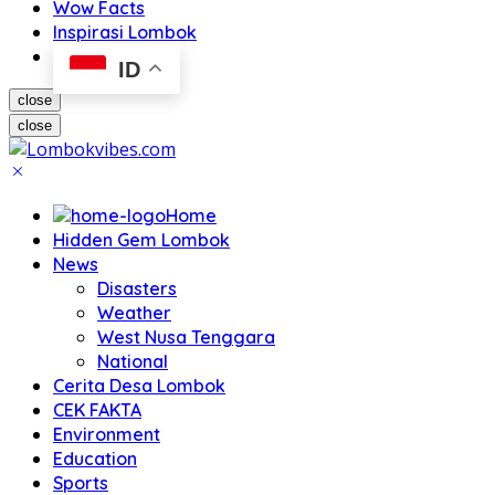
Wow Facts
Inspirasi Lombok
ID
close
close
Home
Hidden Gem Lombok
News
Disasters
Weather
West Nusa Tenggara
National
Cerita Desa Lombok
CEK FAKTA
Environment
Education
Sports