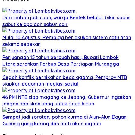
Dari limbah jadi cuan, warga Bentek belajar bikin spons
sabut kelapa dan sabun cair
Mulai 10 Agustus, Rembiga berlakukan sistem satu arah
selama sepekan
Perjuangan 15 tahun berbuah hasil, Bupati Lombok
Utara serahkan Perbup Desa Persiapan Murangga
Cegah konflik pernikahan beda agama, Pemprov NTB
siapkan pedoman mediasi sosial
46 PMI NTB siap magang ke Jepang, Gubernur ingatkan
jangan habiskan uang untuk gaya hidup
Sempat jadi sorotan, pohon kurma di Alun-Alun Dayan
Gunung yang kering dan mati akan diganti