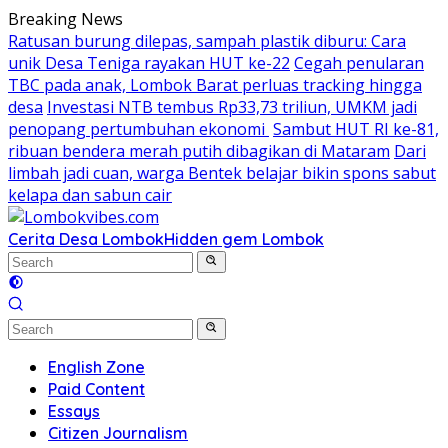
Skip
Breaking News
to
Ratusan burung dilepas, sampah plastik diburu: Cara
content
unik Desa Teniga rayakan HUT ke-22
Cegah penularan
TBC pada anak, Lombok Barat perluas tracking hingga
desa
Investasi NTB tembus Rp33,73 triliun, UMKM jadi
penopang pertumbuhan ekonomi
Sambut HUT RI ke-81,
ribuan bendera merah putih dibagikan di Mataram
Dari
limbah jadi cuan, warga Bentek belajar bikin spons sabut
kelapa dan sabun cair
Cerita Desa Lombok
Hidden gem Lombok
English Zone
Paid Content
Essays
Citizen Journalism