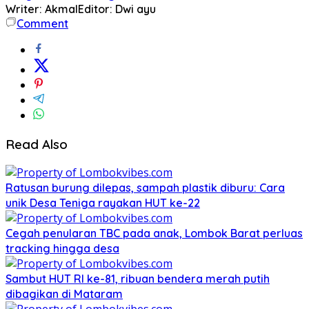
Writer: Akmal
Editor: Dwi ayu
Comment
Read Also
Ratusan burung dilepas, sampah plastik diburu: Cara
unik Desa Teniga rayakan HUT ke-22
Cegah penularan TBC pada anak, Lombok Barat perluas
tracking hingga desa
Sambut HUT RI ke-81, ribuan bendera merah putih
dibagikan di Mataram