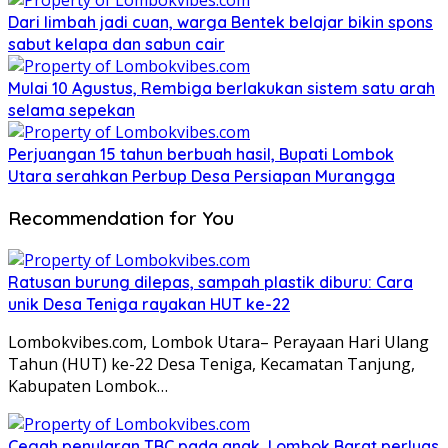
Dari limbah jadi cuan, warga Bentek belajar bikin spons
sabut kelapa dan sabun cair
Mulai 10 Agustus, Rembiga berlakukan sistem satu arah
selama sepekan
Perjuangan 15 tahun berbuah hasil, Bupati Lombok
Utara serahkan Perbup Desa Persiapan Murangga
Recommendation for You
Ratusan burung dilepas, sampah plastik diburu: Cara
unik Desa Teniga rayakan HUT ke-22
Lombokvibes.com, Lombok Utara– Perayaan Hari Ulang
Tahun (HUT) ke-22 Desa Teniga, Kecamatan Tanjung,
Kabupaten Lombok…
Cegah penularan TBC pada anak, Lombok Barat perluas