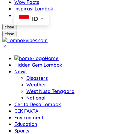
Wow Facts
Inspirasi Lombok
ID
close
close
Home
Hidden Gem Lombok
News
Disasters
Weather
West Nusa Tenggara
National
Cerita Desa Lombok
CEK FAKTA
Environment
Education
Sports