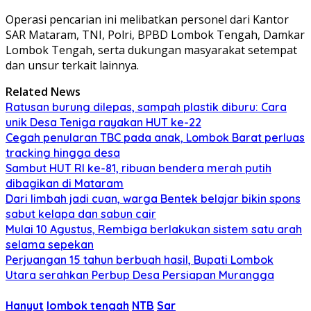
Operasi pencarian ini melibatkan personel dari Kantor
SAR Mataram, TNI, Polri, BPBD Lombok Tengah, Damkar
Lombok Tengah, serta dukungan masyarakat setempat
dan unsur terkait lainnya.
Related News
Ratusan burung dilepas, sampah plastik diburu: Cara
unik Desa Teniga rayakan HUT ke-22
Cegah penularan TBC pada anak, Lombok Barat perluas
tracking hingga desa
Sambut HUT RI ke-81, ribuan bendera merah putih
dibagikan di Mataram
Dari limbah jadi cuan, warga Bentek belajar bikin spons
sabut kelapa dan sabun cair
Mulai 10 Agustus, Rembiga berlakukan sistem satu arah
selama sepekan
Perjuangan 15 tahun berbuah hasil, Bupati Lombok
Utara serahkan Perbup Desa Persiapan Murangga
Hanyut
lombok tengah
NTB
Sar