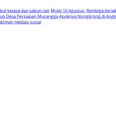
abut kelapa dan sabun cair
Mulai 10 Agustus, Rembiga berla
rbup Desa Persiapan Murangga
Asyiknya Nongkrong di Angl
doman mediasi sosial