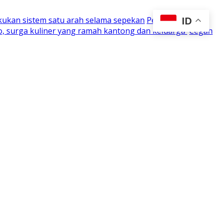
kukan sistem satu arah selama sepekan
Perjuangan 15
ID
o, surga kuliner yang ramah kantong dan keluarga
Cegah