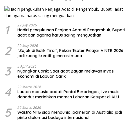
1
29 July 2026
Hadiri pengukuhan Penjaga Adat di Pengembuk, Bupati:
adat dan agama harus saling menguatkan
2
20 May 2026
“Sajak di Balik Tirai”, Pekan Teater Pelajar V NTB 2026
jadi ruang kreatif generasi muda
3
5 April 2026
Nyangkar Carik: Saat adat Bayan melawan invasi
ekonomi di Labuan Carik
4
29 March 2026
Lautan manusia padati Pantai Beraringan, live music
dangdut meriahkan momen Lebaran Ketupat di KLU
5
26 March 2026
Wastra NTB siap mendunia, pameran di Australia jadi
pintu diplomasi budaya internasional