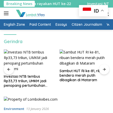
Skip
unik Desa Teniga rayakan HUT ke-22
Breaking News
Investasi NTB tem
to
ID
content
English Zone
Paid Content
Essays
Citizen Journalism
Wow
Gerindra
Sambut HUT RI ke-81, ribuan
bendera merah putih
Investasi NTB tembus
dibagikan di Mataram
Rp33,73 triliun, UMKM jadi
penopang pertumbuhan
ekonomi
Environment
13 January 2026