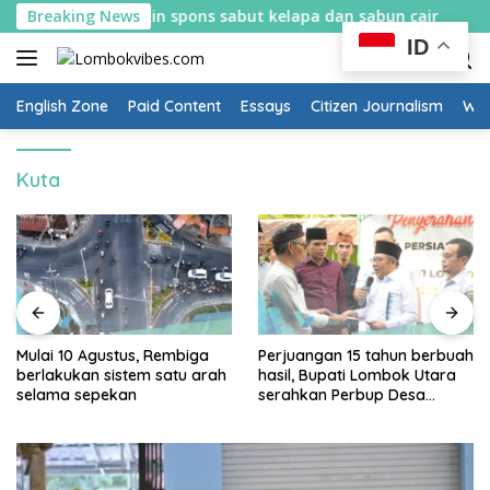
Skip
ek belajar bikin spons sabut kelapa dan sabun cair
Breaking News
Mul
to
ID
content
English Zone
Paid Content
Essays
Citizen Journalism
Wow
Kuta
Mulai 10 Agustus, Rembiga
Perjuangan 15 tahun berbuah
berlakukan sistem satu arah
hasil, Bupati Lombok Utara
selama sepekan
serahkan Perbup Desa
Persiapan Murangga