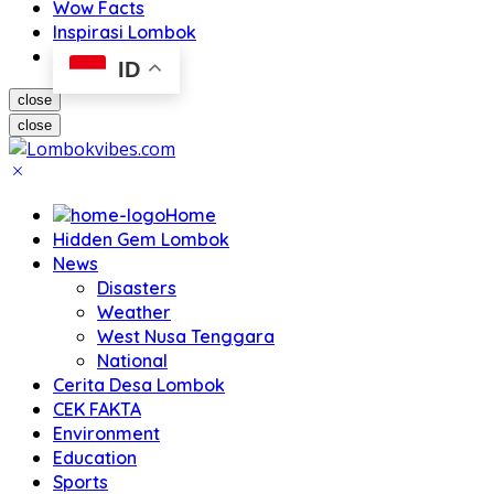
Wow Facts
Inspirasi Lombok
ID
close
close
Home
Hidden Gem Lombok
News
Disasters
Weather
West Nusa Tenggara
National
Cerita Desa Lombok
CEK FAKTA
Environment
Education
Sports