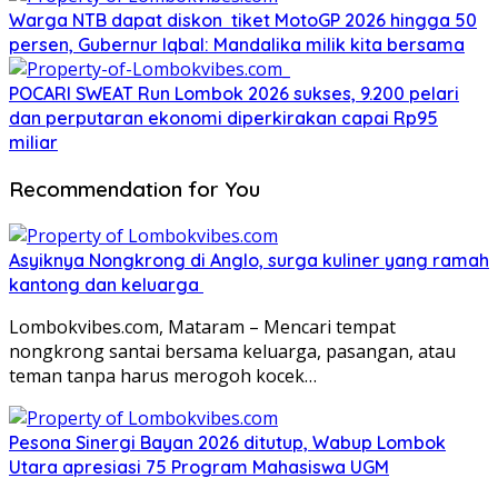
Warga NTB dapat diskon tiket MotoGP 2026 hingga 50
persen, Gubernur Iqbal: Mandalika milik kita bersama
POCARI SWEAT Run Lombok 2026 sukses, 9.200 pelari
dan perputaran ekonomi diperkirakan capai Rp95
miliar
Recommendation for You
Asyiknya Nongkrong di Anglo, surga kuliner yang ramah
kantong dan keluarga
Lombokvibes.com, Mataram – Mencari tempat
nongkrong santai bersama keluarga, pasangan, atau
teman tanpa harus merogoh kocek…
Pesona Sinergi Bayan 2026 ditutup, Wabup Lombok
Utara apresiasi 75 Program Mahasiswa UGM