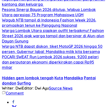
kantong dan keluarga
Pesona Sinergi Bayan 2026 ditutup, Wabup Lombok
Utara apresiasi 75 Program Mahasiswa UGM
Wagub NTB tampil di Indonesia Fashion Week 2026,
promosikan tenun ke Panggung Nasional
Warga Lombok Utara siapkan outfit terbaikmu! Fashion
Street 2026 ajak warga tampil dan bersinar di Alun-alun
Dayan Gunung
Warga NTB dapat diskon tiket MotoGP 2026 hingga 50
persen, Gubernur Iqbal: Mandalika milik kita bersama
POCARI SWEAT Run Lombok 2026 sukses, 9.200 pelari
dan perputaran ekonomi diperkirakan capai Rp95
miliar
Hidden gem lombok tengah
Kuta
Mandalika
Pantai
dondon
Surfing
Writer: Dwi
Editor: Dwi Ayu
Source News
Comment