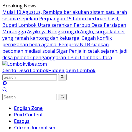
Skip
Breaking News
to
Mulai 10 Agustus, Rembiga berlakukan sistem satu arah
content
selama sepekan
Perjuangan 15 tahun berbuah hasil,
Bupati Lombok Utara serahkan Perbup Desa Persiapan
Murangga
Asyiknya Nongkrong di Anglo, surga kuliner
yang ramah kantong dan keluarga
Cegah konflik
pernikahan beda agama, Pemprov NTB siapkan
pedoman mediasi sosial
Sigar Penjalin cetak sejarah, jadi
desa pelopor penganggaran TB di Lombok Utara
Cerita Desa Lombok
Hidden gem Lombok
English Zone
Paid Content
Essays
Citizen Journalism