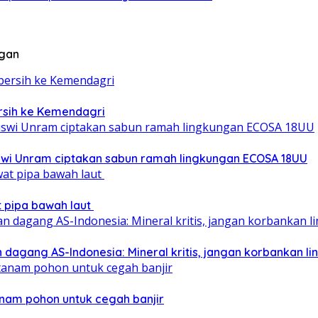
ngan
ersih ke Kemendagri
iswi Unram ciptakan sabun ramah lingkungan ECOSA 18UU
at pipa bawah laut
 dagang AS-Indonesia: Mineral kritis, jangan korbankan l
nam pohon untuk cegah banjir