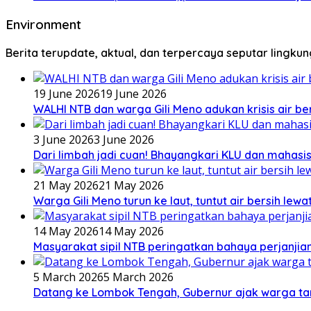
Environment
Berita terupdate, aktual, dan terpercaya seputar lingku
19 June 2026
19 June 2026
WALHI NTB dan warga Gili Meno adukan krisis air b
3 June 2026
3 June 2026
Dari limbah jadi cuan! Bhayangkari KLU dan mahas
21 May 2026
21 May 2026
Warga Gili Meno turun ke laut, tuntut air bersih lew
14 May 2026
14 May 2026
Masyarakat sipil NTB peringatkan bahaya perjanjian
5 March 2026
5 March 2026
Datang ke Lombok Tengah, Gubernur ajak warga ta