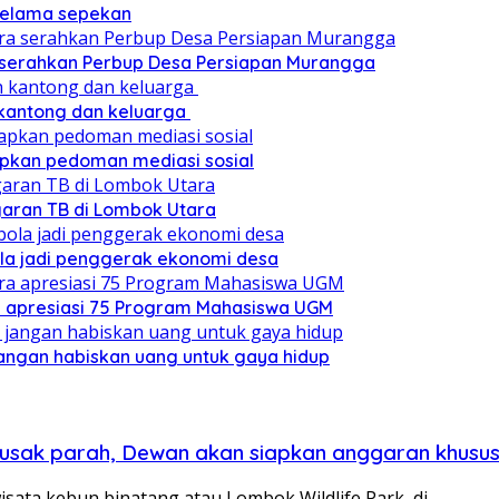
 selama sepekan
a serahkan Perbup Desa Persiapan Murangga
 kantong dan keluarga
pkan pedoman mediasi sosial
ggaran TB di Lombok Utara
ola jadi penggerak ekonomi desa
a apresiasi 75 Program Mahasiswa UGM
angan habiskan uang untuk gaya hidup
 rusak parah, Dewan akan siapkan anggaran khusu
sata kebun binatang atau Lombok Wildlife Park, di…