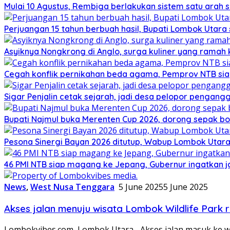
Mulai 10 Agustus, Rembiga berlakukan sistem satu arah
Perjuangan 15 tahun berbuah hasil, Bupati Lombok Utar
Asyiknya Nongkrong di Anglo, surga kuliner yang ramah
Cegah konflik pernikahan beda agama, Pemprov NTB sia
Sigar Penjalin cetak sejarah, jadi desa pelopor pengan
Bupati Najmul buka Merenten Cup 2026, dorong sepak b
Pesona Sinergi Bayan 2026 ditutup, Wabup Lombok Utar
46 PMI NTB siap magang ke Jepang, Gubernur ingatkan j
News
,
West Nusa Tenggara
5 June 2025
5 June 2025
Akses jalan menuju wisata Lombok Wildlife Park
Lombokvibes.com, Lombok Utara– Akses jalan masuk ke wi