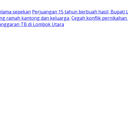
selama sepekan
Perjuangan 15 tahun berbuah hasil, Bupati
yang ramah kantong dan keluarga
Cegah konflik pernikaha
nganggaran TB di Lombok Utara