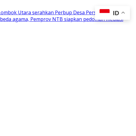
 Lombok Utara serahkan Perbup Desa Persiapan
ID
n beda agama, Pemprov NTB siapkan pedoman mediasi