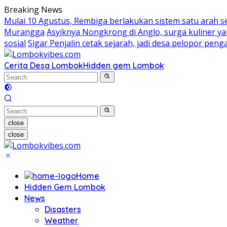
Skip
Breaking News
to
Mulai 10 Agustus, Rembiga berlakukan sistem satu arah 
content
Murangga
Asyiknya Nongkrong di Anglo, surga kuliner 
sosial
Sigar Penjalin cetak sejarah, jadi desa pelopor pe
Cerita Desa Lombok
Hidden gem Lombok
close
close
Home
Hidden Gem Lombok
News
Disasters
Weather