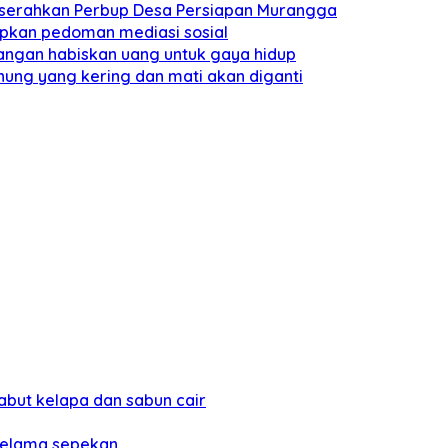
a serahkan Perbup Desa Persiapan Murangga
pkan pedoman mediasi sosial
angan habiskan uang untuk gaya hidup
nung yang kering dan mati akan diganti
sabut kelapa dan sabun cair
 selama sepekan