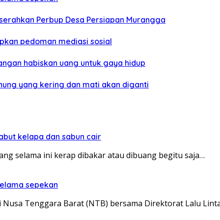
a serahkan Perbup Desa Persiapan Murangga
pkan pedoman mediasi sosial
angan habiskan uang untuk gaya hidup
nung yang kering dan mati akan diganti
sabut kelapa dan sabun cair
ng selama ini kerap dibakar atau dibuang begitu saja…
 selama sepekan
Nusa Tenggara Barat (NTB) bersama Direktorat Lalu Lint