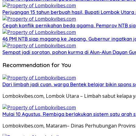
Perjuangan 15 tahun berbuah hasil, Bupati Lombok Utar
Cegah konflik pernikahan beda agama, Pemprov NTB sia
46 PMI NTB siap magang ke Jepang, Gubernur ingatkan j
Sempat jadi sorotan, pohon kurma di Alun-Alun Dayan Gu
Recommendation for You
Dari limbah jadi cuan, warga Bentek belajar bikin spons 
Lombokvibes.com, Lombok Utara – Limbah sabut kelapa ya
Mulai 10 Agustus, Rembiga berlakukan sistem satu arah
Lombokvibes.com, Mataram– Dinas Perhubungan Provinsi 