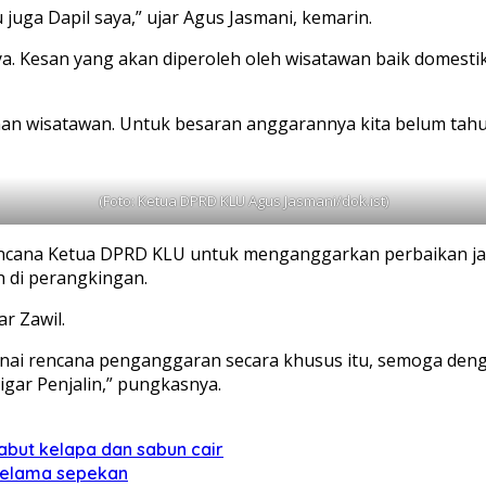
 juga Dapil saya,” ujar Agus Jasmani, kemarin.
tnya. Kesan yang akan diperoleh oleh wisatawan baik dome
an wisatawan. Untuk besaran anggarannya kita belum tahu p
(Foto: Ketua DPRD KLU Agus Jasmani/dok.ist)
rencana Ketua DPRD KLU untuk menganggarkan perbaikan jala
 di perangkingan.
ar Zawil.
ai rencana penganggaran secara khusus itu, semoga denga
igar Penjalin,” pungkasnya.
sabut kelapa dan sabun cair
 selama sepekan