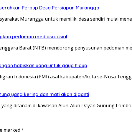
a serahkan Perbup Desa Persiapan Murangga
arakat Murangga untuk memiliki desa sendiri mulai menem
pkan pedoman mediasi sosial
enggara Barat (NTB) mendorong penyusunan pedoman medi
angan habiskan uang untuk gaya hidup
igran Indonesia (PMI) asal kabupaten/kota se-Nusa Tengg
nung yang kering dan mati akan diganti
 yang ditanam di kawasan Alun-Alun Dayan Gunung Lombo
are marked
*