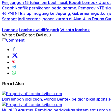
Perjuangan 15 tahun berbuah hasil, Bupati Lombok Utar
Cegah konflik pernikahan beda agama, Pemprov NTB sia
46 PMI NTB siap magang ke Jepang, Gubernur ingatkan j
Sempat jadi sorotan, pohon kurma di Alun-Alun Dayan Gu
Lombok
Lombok wildlife park
Wisata lombok
Writer: Dwi
Editor: Dwi ayu
Comment
Read Also
Dari limbah jadi cuan, warga Bentek belajar bikin spons 
Mulai 10 Agustus, Rembiga berlakukan sistem satu arah