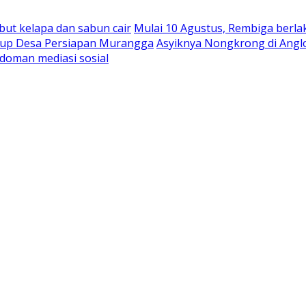
abut kelapa dan sabun cair
Mulai 10 Agustus, Rembiga berla
rbup Desa Persiapan Murangga
Asyiknya Nongkrong di Angl
doman mediasi sosial