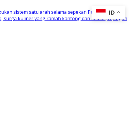
kukan sistem satu arah selama sepekan
Perjuangan 15
ID
o, surga kuliner yang ramah kantong dan keluarga
Cegah