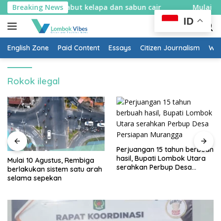
Skip
kin spons sabut kelapa dan sabun cair
Breaking News
Mulai 10 Agustus
to
ID
content
English Zone
Paid Content
Essays
Citizen Journalism
Wow
Rokok ilegal
Perjuangan 15 tahun berbuah
hasil, Bupati Lombok Utara
Mulai 10 Agustus, Rembiga
serahkan Perbup Desa
berlakukan sistem satu arah
Persiapan Murangga
selama sepekan