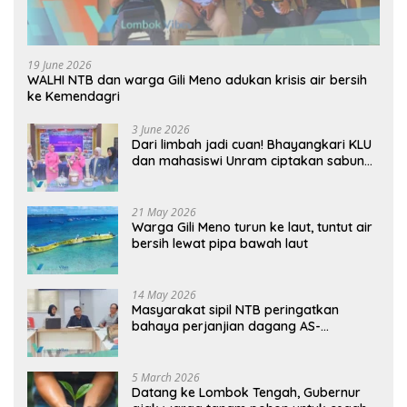
19 June 2026
WALHI NTB dan warga Gili Meno adukan krisis air bersih
ke Kemendagri
3 June 2026
Dari limbah jadi cuan! Bhayangkari KLU
dan mahasiswi Unram ciptakan sabun
ramah lingkungan ECOSA 18UU
21 May 2026
Warga Gili Meno turun ke laut, tuntut air
bersih lewat pipa bawah laut
14 May 2026
Masyarakat sipil NTB peringatkan
bahaya perjanjian dagang AS-
Indonesia: Mineral kritis, jangan
korbankan lingkungan dan warga lokal
5 March 2026
Datang ke Lombok Tengah, Gubernur