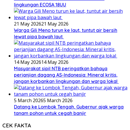
lingkungan ECOSA 18UU
21 May 2026
21 May 2026
Warga Gili Meno turun ke laut, tuntut air bersih
lewat pipa bawah laut
14 May 2026
14 May 2026
Masyarakat sipil NTB peringatkan bahaya
perjanjian dagang AS-Indonesia: Mineral kritis,
jangan korbankan lingkungan dan warga lokal
5 March 2026
5 March 2026
Datang ke Lombok Tengah, Gubernur ajak warga
tanam pohon untuk cegah banjir
CEK FAKTA