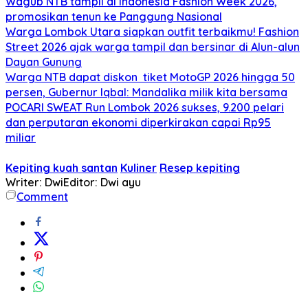
Wagub NTB tampil di Indonesia Fashion Week 2026,
promosikan tenun ke Panggung Nasional
Warga Lombok Utara siapkan outfit terbaikmu! Fashion
Street 2026 ajak warga tampil dan bersinar di Alun-alun
Dayan Gunung
Warga NTB dapat diskon tiket MotoGP 2026 hingga 50
persen, Gubernur Iqbal: Mandalika milik kita bersama
POCARI SWEAT Run Lombok 2026 sukses, 9.200 pelari
dan perputaran ekonomi diperkirakan capai Rp95
miliar
Kepiting kuah santan
Kuliner
Resep kepiting
Writer: Dwi
Editor: Dwi ayu
Comment