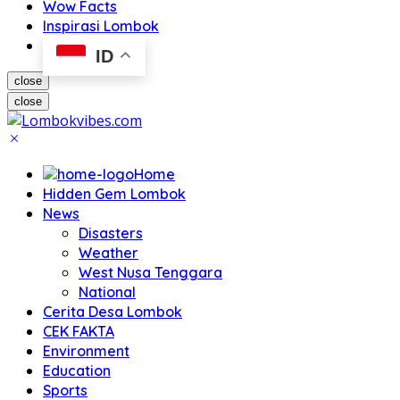
Wow Facts
Inspirasi Lombok
ID
close
close
Home
Hidden Gem Lombok
News
Disasters
Weather
West Nusa Tenggara
National
Cerita Desa Lombok
CEK FAKTA
Environment
Education
Sports