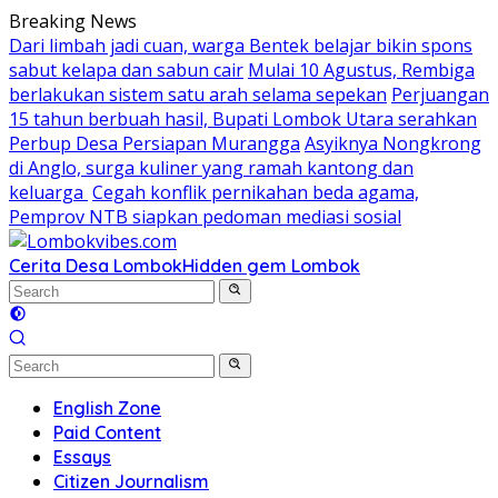
Skip
Breaking News
to
Dari limbah jadi cuan, warga Bentek belajar bikin spons
content
sabut kelapa dan sabun cair
Mulai 10 Agustus, Rembiga
berlakukan sistem satu arah selama sepekan
Perjuangan
15 tahun berbuah hasil, Bupati Lombok Utara serahkan
Perbup Desa Persiapan Murangga
Asyiknya Nongkrong
di Anglo, surga kuliner yang ramah kantong dan
keluarga
Cegah konflik pernikahan beda agama,
Pemprov NTB siapkan pedoman mediasi sosial
Cerita Desa Lombok
Hidden gem Lombok
English Zone
Paid Content
Essays
Citizen Journalism