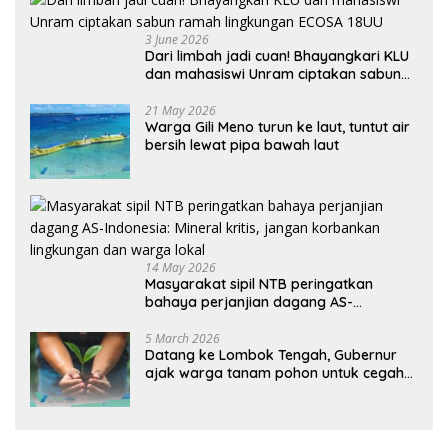
3 June 2026
Dari limbah jadi cuan! Bhayangkari KLU
dan mahasiswi Unram ciptakan sabun
ramah lingkungan ECOSA 18UU
21 May 2026
Warga Gili Meno turun ke laut, tuntut air
bersih lewat pipa bawah laut
14 May 2026
Masyarakat sipil NTB peringatkan
bahaya perjanjian dagang AS-
Indonesia: Mineral kritis, jangan
korbankan lingkungan dan warga lokal
5 March 2026
Datang ke Lombok Tengah, Gubernur
ajak warga tanam pohon untuk cegah
banjir