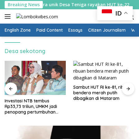
Skip
k diburu: Cara unik Desa Teniga rayakan HUT ke-22
Breaking News
Inv
to
ID
content
English Zone
Paid Content
Essays
Citizen Journalism
Wow
Desa sekotong
Sambut HUT RI ke-81, ribuan
bendera merah putih
dibagikan di Mataram
Investasi NTB tembus
Rp33,73 triliun, UMKM jadi
penopang pertumbuhan
ekonomi