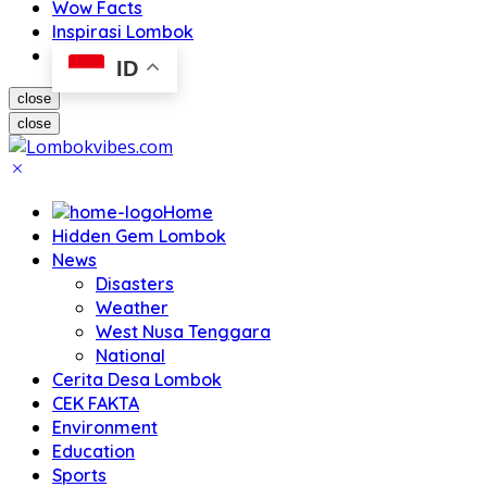
Wow Facts
Inspirasi Lombok
ID
close
close
Home
Hidden Gem Lombok
News
Disasters
Weather
West Nusa Tenggara
National
Cerita Desa Lombok
CEK FAKTA
Environment
Education
Sports