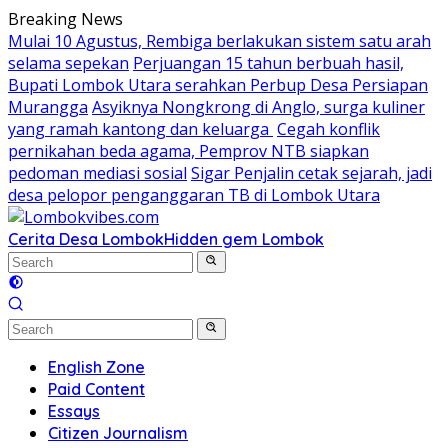
Skip
Breaking News
to
Mulai 10 Agustus, Rembiga berlakukan sistem satu arah
content
selama sepekan
Perjuangan 15 tahun berbuah hasil,
Bupati Lombok Utara serahkan Perbup Desa Persiapan
Murangga
Asyiknya Nongkrong di Anglo, surga kuliner
yang ramah kantong dan keluarga
Cegah konflik
pernikahan beda agama, Pemprov NTB siapkan
pedoman mediasi sosial
Sigar Penjalin cetak sejarah, jadi
desa pelopor penganggaran TB di Lombok Utara
Cerita Desa Lombok
Hidden gem Lombok
English Zone
Paid Content
Essays
Citizen Journalism