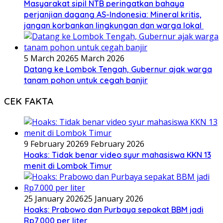
Masyarakat sipil NTB peringatkan bahaya
perjanjian dagang AS-Indonesia: Mineral kritis,
jangan korbankan lingkungan dan warga lokal
5 March 2026
5 March 2026
Datang ke Lombok Tengah, Gubernur ajak warga
tanam pohon untuk cegah banjir
CEK FAKTA
9 February 2026
9 February 2026
Hoaks: Tidak benar video syur mahasiswa KKN 13
menit di Lombok Timur
25 January 2026
25 January 2026
Hoaks: Prabowo dan Purbaya sepakat BBM jadi
Rp7.000 per liter